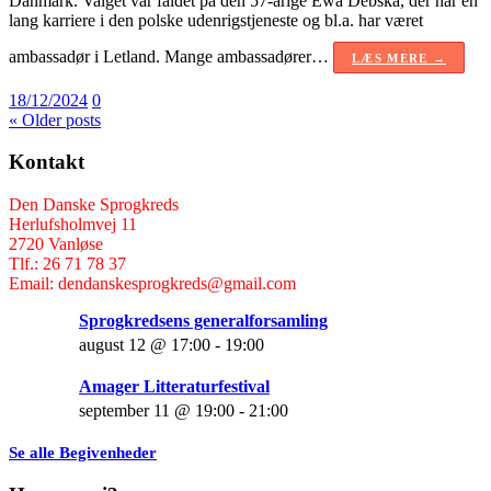
Danmark. Valget var faldet på den 57-årige Ewa Debska, der har en
lang karriere i den polske udenrigstjeneste og bl.a. har været
ambassadør i Letland. Mange ambassadører…
LÆS MERE →
18/12/2024
0
« Older posts
Kontakt
Den Danske Sprogkreds
Herlufsholmvej 11
2720 Vanløse
Tlf.: 26 71 78 37
Email: dendanskesprogkreds@gmail.com
Sprogkredsens generalforsamling
august 12 @ 17:00
-
19:00
Amager Litteraturfestival
september 11 @ 19:00
-
21:00
Se alle Begivenheder