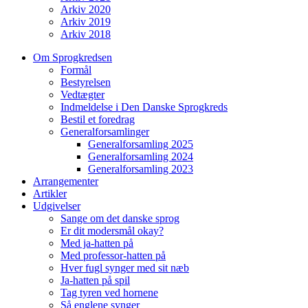
Arkiv 2020
Arkiv 2019
Arkiv 2018
Om Sprogkredsen
Formål
Bestyrelsen
Vedtægter
Indmeldelse i Den Danske Sprogkreds
Bestil et foredrag
Generalforsamlinger
Generalforsamling 2025
Generalforsamling 2024
Generalforsamling 2023
Arrangementer
Artikler
Udgivelser
Sange om det danske sprog
Er dit modersmål okay?
Med ja-hatten på
Med professor-hatten på
Hver fugl synger med sit næb
Ja-hatten på spil
Tag tyren ved hornene
Så englene synger