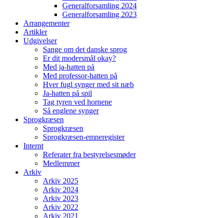
Generalforsamling 2024
Generalforsamling 2023
Arrangementer
Artikler
Udgivelser
Sange om det danske sprog
Er dit modersmål okay?
Med ja-hatten på
Med professor-hatten på
Hver fugl synger med sit næb
Ja-hatten på spil
Tag tyren ved hornene
Så englene synger
Sprogkræsen
Sprogkræsen
Sprogkræsen-emneregister
Internt
Referater fra bestyrelsesmøder
Medlemmer
Arkiv
Arkiv 2025
Arkiv 2024
Arkiv 2023
Arkiv 2022
Arkiv 2021