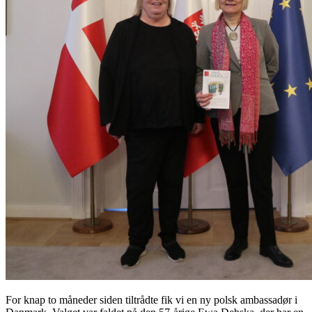
For knap to måneder siden tiltrådte fik vi en ny polsk ambassadør i