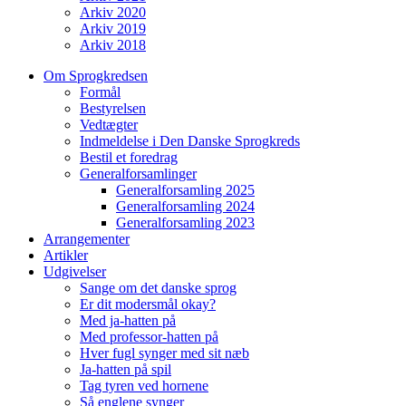
Arkiv 2020
Arkiv 2019
Arkiv 2018
Om Sprogkredsen
Formål
Bestyrelsen
Vedtægter
Indmeldelse i Den Danske Sprogkreds
Bestil et foredrag
Generalforsamlinger
Generalforsamling 2025
Generalforsamling 2024
Generalforsamling 2023
Arrangementer
Artikler
Udgivelser
Sange om det danske sprog
Er dit modersmål okay?
Med ja-hatten på
Med professor-hatten på
Hver fugl synger med sit næb
Ja-hatten på spil
Tag tyren ved hornene
Så englene synger