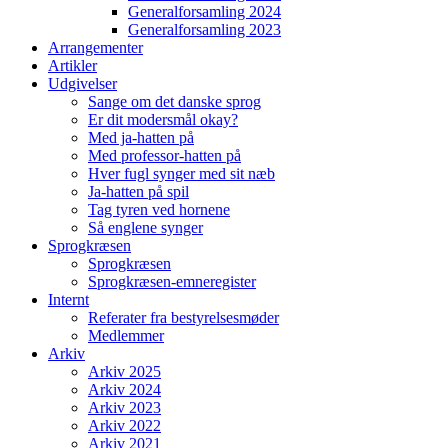
Generalforsamling 2024
Generalforsamling 2023
Arrangementer
Artikler
Udgivelser
Sange om det danske sprog
Er dit modersmål okay?
Med ja-hatten på
Med professor-hatten på
Hver fugl synger med sit næb
Ja-hatten på spil
Tag tyren ved hornene
Så englene synger
Sprogkræsen
Sprogkræsen
Sprogkræsen-emneregister
Internt
Referater fra bestyrelsesmøder
Medlemmer
Arkiv
Arkiv 2025
Arkiv 2024
Arkiv 2023
Arkiv 2022
Arkiv 2021