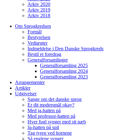
Arkiv 2020
Arkiv 2019
Arkiv 2018
Om Sprogkredsen
Formål
Bestyrelsen
Vedtægter
Indmeldelse i Den Danske Sprogkreds
Bestil et foredrag
Generalforsamlinger
Generalforsamling 2025
Generalforsamling 2024
Generalforsamling 2023
Arrangementer
Artikler
Udgivelser
Sange om det danske sprog
Er dit modersmål okay?
Med ja-hatten på
Med professor-hatten på
Hver fugl synger med sit næb
Ja-hatten på spil
Tag tyren ved hornene
Så englene synger