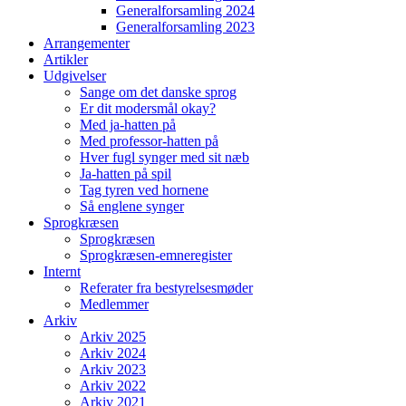
Generalforsamling 2024
Generalforsamling 2023
Arrangementer
Artikler
Udgivelser
Sange om det danske sprog
Er dit modersmål okay?
Med ja-hatten på
Med professor-hatten på
Hver fugl synger med sit næb
Ja-hatten på spil
Tag tyren ved hornene
Så englene synger
Sprogkræsen
Sprogkræsen
Sprogkræsen-emneregister
Internt
Referater fra bestyrelsesmøder
Medlemmer
Arkiv
Arkiv 2025
Arkiv 2024
Arkiv 2023
Arkiv 2022
Arkiv 2021