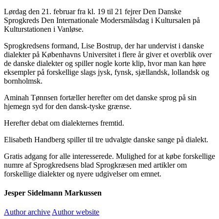
Lørdag den 21. februar fra kl. 19 til 21 fejrer Den Danske
Sprogkreds Den Internationale Modersmålsdag i Kultursalen på
Kulturstationen i Vanløse.
Sprogkredsens formand, Lise Bostrup, der har undervist i danske
dialekter på Københavns Universitet i flere år giver et overblik over
de danske dialekter og spiller nogle korte klip, hvor man kan høre
eksempler på forskellige slags jysk, fynsk, sjællandsk, lollandsk og
bornholmsk.
Aminah Tønnsen fortæller herefter om det danske sprog på sin
hjemegn syd for den dansk-tyske grænse.
Herefter debat om dialekternes fremtid.
Elisabeth Handberg spiller til tre udvalgte danske sange på dialekt.
Gratis adgang for alle interesserede. Mulighed for at købe forskellige
numre af Sprogkredsens blad Sprogkræsen med artikler om
forskellige dialekter og nyere udgivelser om emnet.
Jesper Sidelmann Markussen
Author archive
Author website