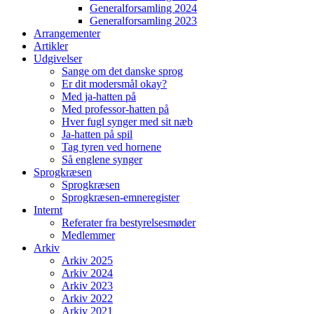
Generalforsamling 2024
Generalforsamling 2023
Arrangementer
Artikler
Udgivelser
Sange om det danske sprog
Er dit modersmål okay?
Med ja-hatten på
Med professor-hatten på
Hver fugl synger med sit næb
Ja-hatten på spil
Tag tyren ved hornene
Så englene synger
Sprogkræsen
Sprogkræsen
Sprogkræsen-emneregister
Internt
Referater fra bestyrelsesmøder
Medlemmer
Arkiv
Arkiv 2025
Arkiv 2024
Arkiv 2023
Arkiv 2022
Arkiv 2021