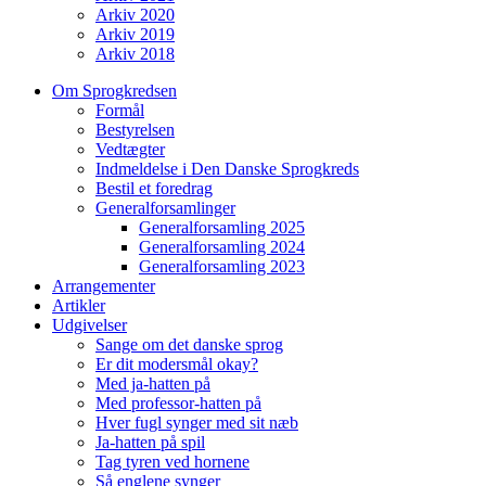
Arkiv 2020
Arkiv 2019
Arkiv 2018
Om Sprogkredsen
Formål
Bestyrelsen
Vedtægter
Indmeldelse i Den Danske Sprogkreds
Bestil et foredrag
Generalforsamlinger
Generalforsamling 2025
Generalforsamling 2024
Generalforsamling 2023
Arrangementer
Artikler
Udgivelser
Sange om det danske sprog
Er dit modersmål okay?
Med ja-hatten på
Med professor-hatten på
Hver fugl synger med sit næb
Ja-hatten på spil
Tag tyren ved hornene
Så englene synger