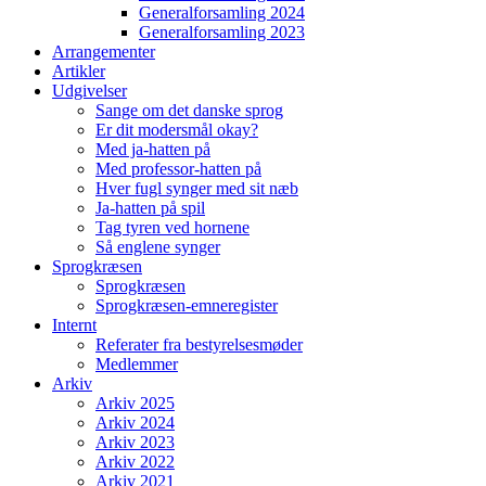
Generalforsamling 2024
Generalforsamling 2023
Arrangementer
Artikler
Udgivelser
Sange om det danske sprog
Er dit modersmål okay?
Med ja-hatten på
Med professor-hatten på
Hver fugl synger med sit næb
Ja-hatten på spil
Tag tyren ved hornene
Så englene synger
Sprogkræsen
Sprogkræsen
Sprogkræsen-emneregister
Internt
Referater fra bestyrelsesmøder
Medlemmer
Arkiv
Arkiv 2025
Arkiv 2024
Arkiv 2023
Arkiv 2022
Arkiv 2021