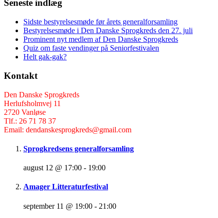
Seneste indlæg
Sidste bestyrelsesmøde før årets generalforsamling
Bestyrelsesmøde i Den Danske Sprogkreds den 27. juli
Prominent nyt medlem af Den Danske Sprogkreds
Quiz om faste vendinger på Seniorfestivalen
Helt gak-gak?
Kontakt
Den Danske Sprogkreds
Herlufsholmvej 11
2720 Vanløse
Tlf.: 26 71 78 37
Email: dendanskesprogkreds@gmail.com
Sprogkredsens generalforsamling
august 12 @ 17:00
-
19:00
Amager Litteraturfestival
september 11 @ 19:00
-
21:00