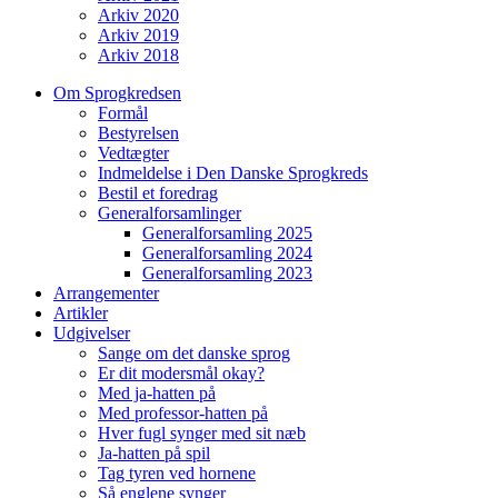
Arkiv 2020
Arkiv 2019
Arkiv 2018
Om Sprogkredsen
Formål
Bestyrelsen
Vedtægter
Indmeldelse i Den Danske Sprogkreds
Bestil et foredrag
Generalforsamlinger
Generalforsamling 2025
Generalforsamling 2024
Generalforsamling 2023
Arrangementer
Artikler
Udgivelser
Sange om det danske sprog
Er dit modersmål okay?
Med ja-hatten på
Med professor-hatten på
Hver fugl synger med sit næb
Ja-hatten på spil
Tag tyren ved hornene
Så englene synger