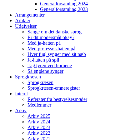
Generalforsamling 2024
Generalforsamling 2023
Arrangementer
Artikler
Udgivelser
Sange om det danske sprog
Er dit modersmål okay?
Med ja-hatten på
Med professor-hatten på
Hver fugl synger med sit næb
Ja-hatten på spil
Tag tyren ved hornene
Så englene synger
Sprogkræsen
Sprogkræsen
Sprogkræsen-emneregister
Internt
Referater fra bestyrelsesmøder
Medlemmer
Arkiv
Arkiv 2025
Arkiv 2024
Arkiv 2023
Arkiv 2022
Arkiv 2021