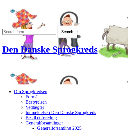
Den Danske Sprogkreds
Om Sprogkredsen
Formål
Bestyrelsen
Vedtægter
Indmeldelse i Den Danske Sprogkreds
Bestil et foredrag
Generalforsamlinger
Generalforsamling 2025