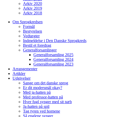
Arkiv 2020
Arkiv 2019
Arkiv 2018
Om Sprogkredsen
Formål
Bestyrelsen
Vedtægter
Indmeldelse i Den Danske Sprogkreds
Bestil et foredrag
Generalforsamlinger
Generalforsamling 2025
Generalforsamling 2024
Generalforsamling 2023
Arrangementer
Artikler
Udgivelser
Sange om det danske sprog
Er dit modersmål okay?
Med ja-hatten på
Med professor-hatten på
Hver fugl synger med sit næb
Ja-hatten på spil
Tag tyren ved hornene
Så englene synger