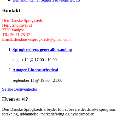
Bemandingen af Seniorfestivalens telt 13
Kontakt
Den Danske Sprogkreds
Herlufsholmvej 11
2720 Vanløse
Tlf.: 26 71 78 37
Email: dendanskesprogkreds@gmail.com
Sprogkredsens generalforsamling
august 12 @ 17:00
-
19:00
Amager Litteraturfestival
september 11 @ 19:00
-
21:00
Se alle Begivenheder
Hvem er vi?
Den Danske Sprogkreds arbejder for: at bevare det danske sprog som f
forskning, uddannelse, markedsføring og nyhedsmedier.