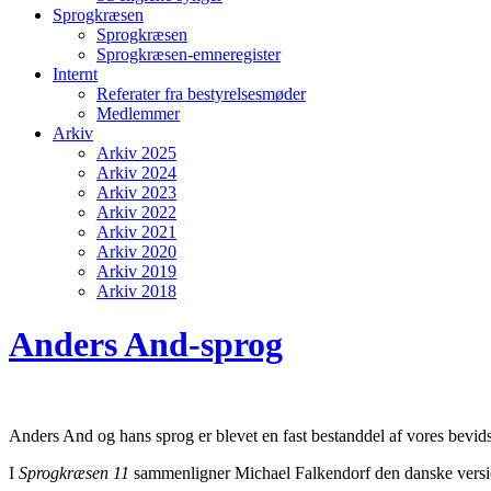
Sprogkræsen
Sprogkræsen
Sprogkræsen-emneregister
Internt
Referater fra bestyrelsesmøder
Medlemmer
Arkiv
Arkiv 2025
Arkiv 2024
Arkiv 2023
Arkiv 2022
Arkiv 2021
Arkiv 2020
Arkiv 2019
Arkiv 2018
Anders And-sprog
Anders And og hans sprog er blevet en fast bestanddel af vores bevidsth
I
Sprogkræsen 11
sammenligner Michael Falkendorf den danske vers