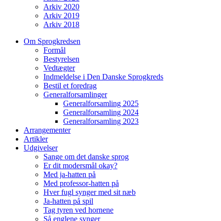
Arkiv 2020
Arkiv 2019
Arkiv 2018
Om Sprogkredsen
Formål
Bestyrelsen
Vedtægter
Indmeldelse i Den Danske Sprogkreds
Bestil et foredrag
Generalforsamlinger
Generalforsamling 2025
Generalforsamling 2024
Generalforsamling 2023
Arrangementer
Artikler
Udgivelser
Sange om det danske sprog
Er dit modersmål okay?
Med ja-hatten på
Med professor-hatten på
Hver fugl synger med sit næb
Ja-hatten på spil
Tag tyren ved hornene
Så englene synger