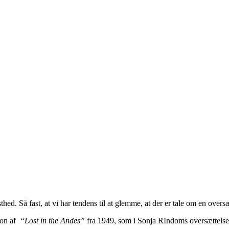
ed. Så fast, at vi har tendens til at glemme, at der er tale om en oversæ
ion af
“Lost in the Andes”
fra 1949, som i Sonja RIndoms oversættels