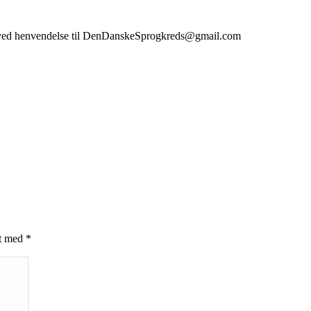
rto ved henvendelse til DenDanskeSprogkreds@gmail.com
et med
*