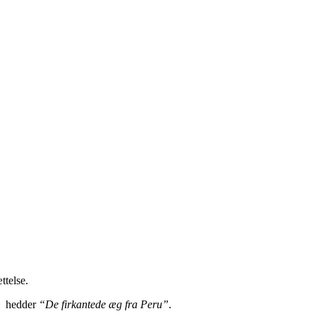
ttelse.
e hedder
“De firkantede æg fra Peru”
.