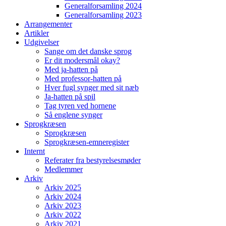
Generalforsamling 2024
Generalforsamling 2023
Arrangementer
Artikler
Udgivelser
Sange om det danske sprog
Er dit modersmål okay?
Med ja-hatten på
Med professor-hatten på
Hver fugl synger med sit næb
Ja-hatten på spil
Tag tyren ved hornene
Så englene synger
Sprogkræsen
Sprogkræsen
Sprogkræsen-emneregister
Internt
Referater fra bestyrelsesmøder
Medlemmer
Arkiv
Arkiv 2025
Arkiv 2024
Arkiv 2023
Arkiv 2022
Arkiv 2021