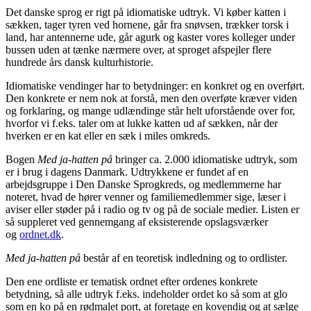
Det danske sprog er rigt på idiomatiske udtryk. Vi køber katten i
sækken, tager tyren ved hornene, går fra snøvsen, trækker torsk i
land, har antennerne ude, går agurk og kaster vores kolleger under
bussen uden at tænke nærmere over, at sproget afspejler flere
hundrede års dansk kulturhistorie.
Idiomatiske vendinger har to betydninger: en konkret og en overført.
Den konkrete er nem nok at forstå, men den overføte kræver viden
og forklaring, og mange udlændinge står helt uforstående over for,
hvorfor vi f.eks. taler om at lukke katten ud af sækken, når der
hverken er en kat eller en sæk i miles omkreds.
Bogen
Med ja-hatten på
bringer ca. 2.000 idiomatiske udtryk, som
er i brug i dagens Danmark. Udtrykkene er fundet af en
arbejdsgruppe i Den Danske Sprogkreds, og medlemmerne har
noteret, hvad de hører venner og familiemedlemmer sige, læser i
aviser eller støder på i radio og tv og på de sociale medier. Listen er
så suppleret ved gennemgang af eksisterende opslagsværker
og
ordnet.dk
.
Med
ja-hatten på
består af en teoretisk indledning og to ordlister.
Den ene ordliste er tematisk ordnet efter ordenes konkrete
betydning, så alle udtryk f.eks. indeholder ordet ko så som at glo
som en ko på en rødmalet port, at foretage en kovendig og at sælge