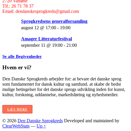
2720 Vanløse
Tlf.: 26 71 78 37
Email: dendanskesprogkreds@gmail.com
Sprogkredsens generalforsamling
august 12 @ 17:00
-
19:00
Amager Litteraturfestival
september 11 @ 19:00
-
21:00
Se alle Begivenheder
Hvem er vi?
Den Danske Sprogkreds arbejder for: at bevare det danske sprog
som fundamentet for dansk kultur og samfund. at skabe de bedst
mulige betingelser for det danske sprogs udvikling inden for kunst,
kultur, forskning, uddannelse, markedsføring og nyhedsmedier.
LÆS MERE
© 2026
Den Danske Sprogkreds
Developed and maintained by
ClearWebStats
—
Up ↑