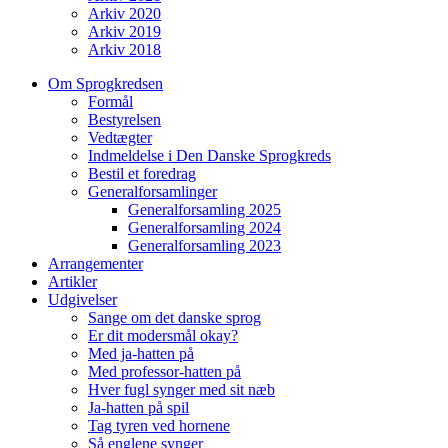
Arkiv 2020
Arkiv 2019
Arkiv 2018
Om Sprogkredsen
Formål
Bestyrelsen
Vedtægter
Indmeldelse i Den Danske Sprogkreds
Bestil et foredrag
Generalforsamlinger
Generalforsamling 2025
Generalforsamling 2024
Generalforsamling 2023
Arrangementer
Artikler
Udgivelser
Sange om det danske sprog
Er dit modersmål okay?
Med ja-hatten på
Med professor-hatten på
Hver fugl synger med sit næb
Ja-hatten på spil
Tag tyren ved hornene
Så englene synger