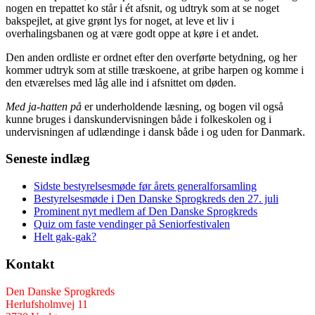
nogen en trepattet ko står i ét afsnit, og udtryk som at se noget
bakspejlet, at give grønt lys for noget, at leve et liv i
overhalingsbanen og at være godt oppe at køre i et andet.
Den anden ordliste er ordnet efter den overførte betydning, og her
kommer udtryk som at stille træskoene, at gribe harpen og komme i
den etværelses med låg alle ind i afsnittet om døden.
Med ja-hatten på
er underholdende læsning, og bogen vil også
kunne bruges i danskundervisningen både i folkeskolen og i
undervisningen af udlændinge i dansk både i og uden for Danmark.
Seneste indlæg
Sidste bestyrelsesmøde før årets generalforsamling
Bestyrelsesmøde i Den Danske Sprogkreds den 27. juli
Prominent nyt medlem af Den Danske Sprogkreds
Quiz om faste vendinger på Seniorfestivalen
Helt gak-gak?
Kontakt
Den Danske Sprogkreds
Herlufsholmvej 11