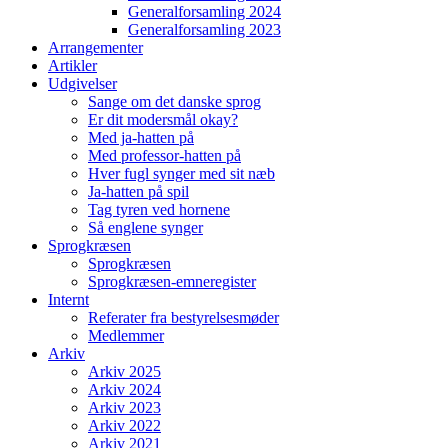
Generalforsamling 2024
Generalforsamling 2023
Arrangementer
Artikler
Udgivelser
Sange om det danske sprog
Er dit modersmål okay?
Med ja-hatten på
Med professor-hatten på
Hver fugl synger med sit næb
Ja-hatten på spil
Tag tyren ved hornene
Så englene synger
Sprogkræsen
Sprogkræsen
Sprogkræsen-emneregister
Internt
Referater fra bestyrelsesmøder
Medlemmer
Arkiv
Arkiv 2025
Arkiv 2024
Arkiv 2023
Arkiv 2022
Arkiv 2021