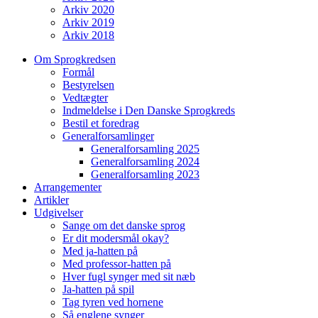
Arkiv 2020
Arkiv 2019
Arkiv 2018
Om Sprogkredsen
Formål
Bestyrelsen
Vedtægter
Indmeldelse i Den Danske Sprogkreds
Bestil et foredrag
Generalforsamlinger
Generalforsamling 2025
Generalforsamling 2024
Generalforsamling 2023
Arrangementer
Artikler
Udgivelser
Sange om det danske sprog
Er dit modersmål okay?
Med ja-hatten på
Med professor-hatten på
Hver fugl synger med sit næb
Ja-hatten på spil
Tag tyren ved hornene
Så englene synger