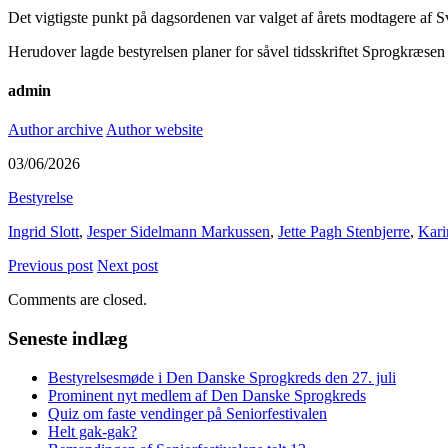
Det vigtigste punkt på dagsordenen var valget af årets modtagere af 
Herudover lagde bestyrelsen planer for såvel tidsskriftet Sprogkræ
admin
Author archive
Author website
03/06/2026
Bestyrelse
Ingrid Slott
,
Jesper Sidelmann Markussen
,
Jette Pagh Stenbjerre
,
Kari
Previous post
Next post
Comments are closed.
Seneste indlæg
Bestyrelsesmøde i Den Danske Sprogkreds den 27. juli
Prominent nyt medlem af Den Danske Sprogkreds
Quiz om faste vendinger på Seniorfestivalen
Helt gak-gak?