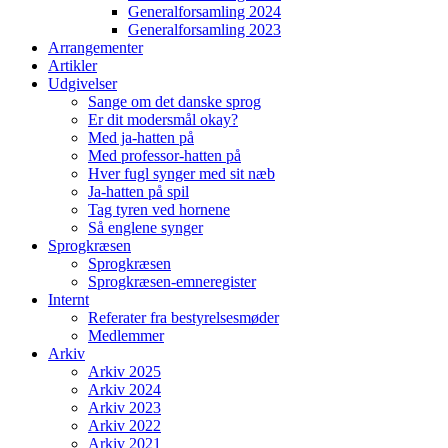
Generalforsamling 2024
Generalforsamling 2023
Arrangementer
Artikler
Udgivelser
Sange om det danske sprog
Er dit modersmål okay?
Med ja-hatten på
Med professor-hatten på
Hver fugl synger med sit næb
Ja-hatten på spil
Tag tyren ved hornene
Så englene synger
Sprogkræsen
Sprogkræsen
Sprogkræsen-emneregister
Internt
Referater fra bestyrelsesmøder
Medlemmer
Arkiv
Arkiv 2025
Arkiv 2024
Arkiv 2023
Arkiv 2022
Arkiv 2021