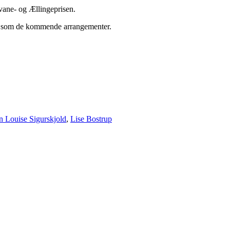
Svane- og Ællingeprisen.
sen som de kommende arrangementer.
n Louise Sigurskjold
,
Lise Bostrup