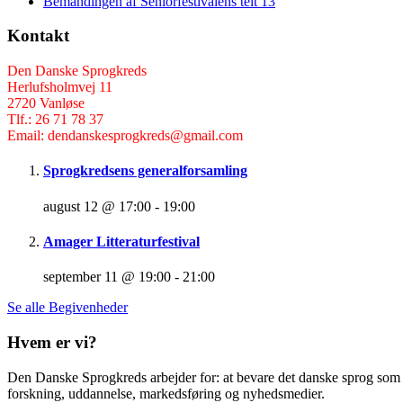
Bemandingen af Seniorfestivalens telt 13
Kontakt
Den Danske Sprogkreds
Herlufsholmvej 11
2720 Vanløse
Tlf.: 26 71 78 37
Email: dendanskesprogkreds@gmail.com
Sprogkredsens generalforsamling
august 12 @ 17:00
-
19:00
Amager Litteraturfestival
september 11 @ 19:00
-
21:00
Se alle Begivenheder
Hvem er vi?
Den Danske Sprogkreds arbejder for: at bevare det danske sprog som f
forskning, uddannelse, markedsføring og nyhedsmedier.