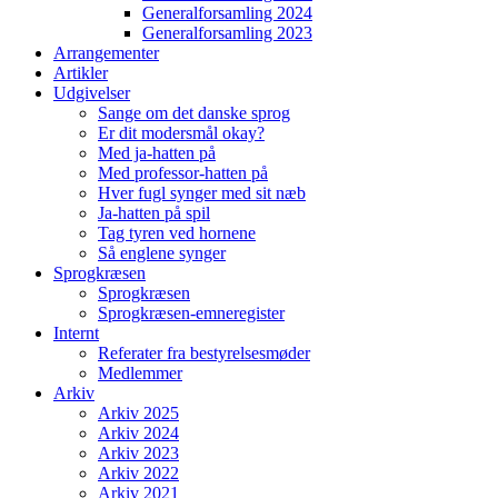
Generalforsamling 2024
Generalforsamling 2023
Arrangementer
Artikler
Udgivelser
Sange om det danske sprog
Er dit modersmål okay?
Med ja-hatten på
Med professor-hatten på
Hver fugl synger med sit næb
Ja-hatten på spil
Tag tyren ved hornene
Så englene synger
Sprogkræsen
Sprogkræsen
Sprogkræsen-emneregister
Internt
Referater fra bestyrelsesmøder
Medlemmer
Arkiv
Arkiv 2025
Arkiv 2024
Arkiv 2023
Arkiv 2022
Arkiv 2021