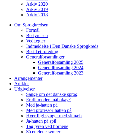
Arkiv 2020
Arkiv 2019
Arkiv 2018
Om Sprogkredsen
Formål
Bestyrelsen
Vedtægter
Indmeldelse i Den Danske Sprogkreds
Bestil et foredrag
Generalforsamlinger
Generalforsamling 2025
Generalforsamling 2024
Generalforsamling 2023
Arrangementer
Artikler
Udgivelser
Sange om det danske sprog
Er dit modersmål okay?
Med ja-hatten på
Med professor-hatten på
Hver fugl synger med sit næb
Ja-hatten på spil
Tag tyren ved hornene
Så englene synger