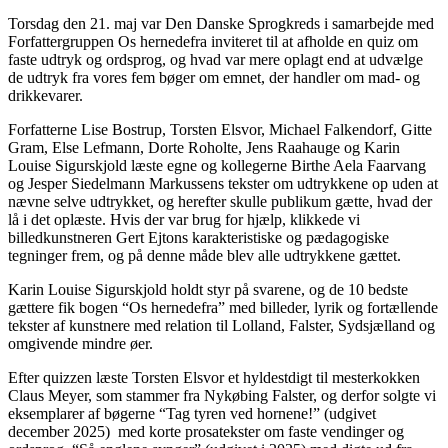
Torsdag den 21. maj var Den Danske Sprogkreds i samarbejde med
Forfattergruppen Os hernedefra inviteret til at afholde en quiz om
faste udtryk og ordsprog, og hvad var mere oplagt end at udvælge
de udtryk fra vores fem bøger om emnet, der handler om mad- og
drikkevarer.
Forfatterne Lise Bostrup, Torsten Elsvor, Michael Falkendorf, Gitte
Gram, Else Lefmann, Dorte Roholte, Jens Raahauge og Karin
Louise Sigurskjold læste egne og kollegerne Birthe Aela Faarvang
og Jesper Siedelmann Markussens tekster om udtrykkene op uden at
nævne selve udtrykket, og herefter skulle publikum gætte, hvad der
lå i det oplæste. Hvis der var brug for hjælp, klikkede vi
billedkunstneren Gert Ejtons karakteristiske og pædagogiske
tegninger frem, og på denne måde blev alle udtrykkene gættet.
Karin Louise Sigurskjold holdt styr på svarene, og de 10 bedste
gættere fik bogen “Os hernedefra” med billeder, lyrik og fortællende
tekster af kunstnere med relation til Lolland, Falster, Sydsjælland og
omgivende mindre øer.
Efter quizzen læste Torsten Elsvor et hyldestdigt til mesterkokken
Claus Meyer, som stammer fra Nykøbing Falster, og derfor solgte vi
eksemplarer af bøgerne “Tag tyren ved hornene!” (udgivet
december 2025) med korte prosatekster om faste vendinger og