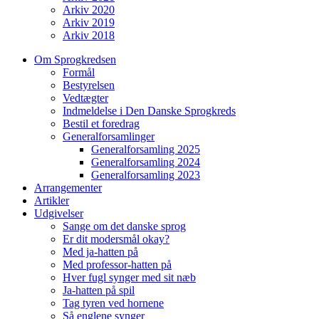
Arkiv 2020
Arkiv 2019
Arkiv 2018
Om Sprogkredsen
Formål
Bestyrelsen
Vedtægter
Indmeldelse i Den Danske Sprogkreds
Bestil et foredrag
Generalforsamlinger
Generalforsamling 2025
Generalforsamling 2024
Generalforsamling 2023
Arrangementer
Artikler
Udgivelser
Sange om det danske sprog
Er dit modersmål okay?
Med ja-hatten på
Med professor-hatten på
Hver fugl synger med sit næb
Ja-hatten på spil
Tag tyren ved hornene
Så englene synger