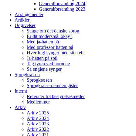
Generalforsamling 2024
Generalforsamling 2023
Arrangementer
Artikler
Udgivelser
Sange om det danske sprog
Er dit modersmål okay?
Med ja-hatten på
Med professor-hatten på
Hver fugl synger med sit næb
Ja-hatten på spil
Tag tyren ved hornene
Så englene synger
Sprogkræsen
Sprogkræsen
Sprogkræsen-emneregister
Internt
Referater fra bestyrelsesmøder
Medlemmer
Arkiv
Arkiv 2025
Arkiv 2024
Arkiv 2023
Arkiv 2022
Arkiv 2021