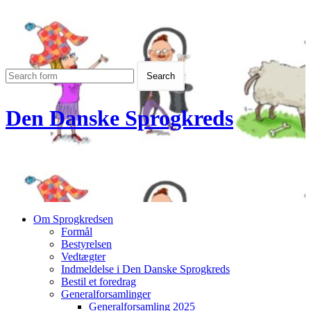
Den Danske Sprogkreds
Om Sprogkredsen
Formål
Bestyrelsen
Vedtægter
Indmeldelse i Den Danske Sprogkreds
Bestil et foredrag
Generalforsamlinger
Generalforsamling 2025