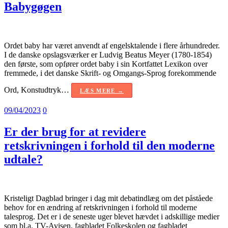
Babygøgen
Ordet baby har været anvendt af engelsktalende i flere århundreder.
I de danske opslagsværker er Ludvig Beatus Meyer (1780-1854)
den første, som opfører ordet baby i sin Kortfattet Lexikon over
fremmede, i det danske Skrift- og Omgangs-Sprog forekommende
Ord, Konstudtryk…
LÆS MERE →
09/04/2023
0
Er der brug for at revidere
retskrivningen i forhold til den moderne
udtale?
Kristeligt Dagblad bringer i dag mit debatindlæg om det påståede
behov for en ændring af retskrivningen i forhold til moderne
talesprog. Det er i de seneste uger blevet hævdet i adskillige medier
som bl.a. TV-Avisen, fagbladet Folkeskolen og fagbladet