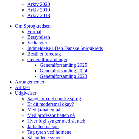
Arkiv 2020
Arkiv 2019
Arkiv 2018
Om Sprogkredsen
Formål
Bestyrelsen
Vedtægter
Indmeldelse i Den Danske Sprogkreds
Bestil et foredrag
Generalforsamlinger
Generalforsamling 2025
Generalforsamling 2024
Generalforsamling 2023
Arrangementer
Artikler
Udgivelser
Sange om det danske sprog
Er dit modersmål okay?
Med ja-hatten på
Med professor-hatten på
Hver fugl synger med sit næb
Ja-hatten på spil
Tag tyren ved hornene
Så englene synger