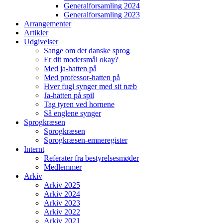
Generalforsamling 2024
Generalforsamling 2023
Arrangementer
Artikler
Udgivelser
Sange om det danske sprog
Er dit modersmål okay?
Med ja-hatten på
Med professor-hatten på
Hver fugl synger med sit næb
Ja-hatten på spil
Tag tyren ved hornene
Så englene synger
Sprogkræsen
Sprogkræsen
Sprogkræsen-emneregister
Internt
Referater fra bestyrelsesmøder
Medlemmer
Arkiv
Arkiv 2025
Arkiv 2024
Arkiv 2023
Arkiv 2022
Arkiv 2021