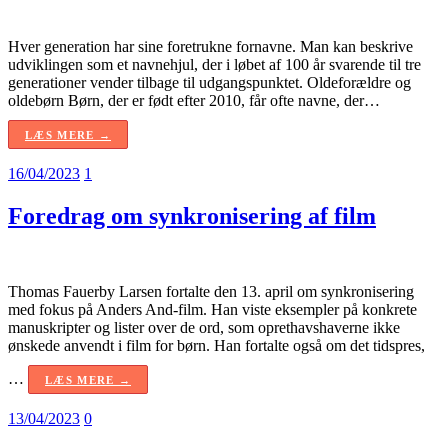
Hver generation har sine foretrukne fornavne. Man kan beskrive
udviklingen som et navnehjul, der i løbet af 100 år svarende til tre
generationer vender tilbage til udgangspunktet. Oldeforældre og
oldebørn Børn, der er født efter 2010, får ofte navne, der…
LÆS MERE →
16/04/2023
1
Foredrag om synkronisering af film
Thomas Fauerby Larsen fortalte den 13. april om synkronisering
med fokus på Anders And-film. Han viste eksempler på konkrete
manuskripter og lister over de ord, som oprethavshaverne ikke
ønskede anvendt i film for børn. Han fortalte også om det tidspres,
…
LÆS MERE →
13/04/2023
0