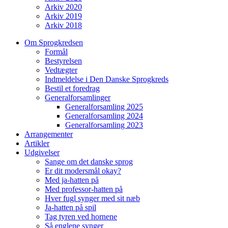
Arkiv 2020
Arkiv 2019
Arkiv 2018
Om Sprogkredsen
Formål
Bestyrelsen
Vedtægter
Indmeldelse i Den Danske Sprogkreds
Bestil et foredrag
Generalforsamlinger
Generalforsamling 2025
Generalforsamling 2024
Generalforsamling 2023
Arrangementer
Artikler
Udgivelser
Sange om det danske sprog
Er dit modersmål okay?
Med ja-hatten på
Med professor-hatten på
Hver fugl synger med sit næb
Ja-hatten på spil
Tag tyren ved hornene
Så englene synger