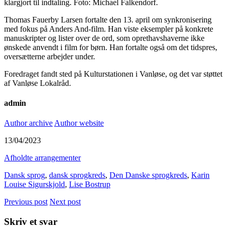
klargjort til indtaling. Foto: Michael Falkendorf.
Thomas Fauerby Larsen fortalte den 13. april om synkronisering
med fokus på Anders And-film. Han viste eksempler på konkrete
manuskripter og lister over de ord, som oprethavshaverne ikke
ønskede anvendt i film for børn. Han fortalte også om det tidspres,
oversætterne arbejder under.
Foredraget fandt sted på Kulturstationen i Vanløse, og det var støttet
af Vanløse Lokalråd.
admin
Author archive
Author website
13/04/2023
Afholdte arrangementer
Dansk sprog
,
dansk sprogkreds
,
Den Danske sprogkreds
,
Karin
Louise Sigurskjold
,
Lise Bostrup
Previous post
Next post
Skriv et svar