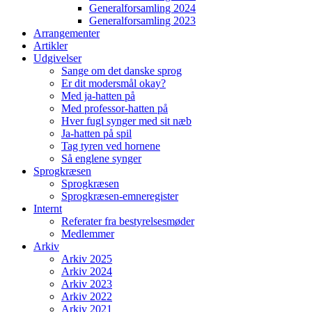
Generalforsamling 2024
Generalforsamling 2023
Arrangementer
Artikler
Udgivelser
Sange om det danske sprog
Er dit modersmål okay?
Med ja-hatten på
Med professor-hatten på
Hver fugl synger med sit næb
Ja-hatten på spil
Tag tyren ved hornene
Så englene synger
Sprogkræsen
Sprogkræsen
Sprogkræsen-emneregister
Internt
Referater fra bestyrelsesmøder
Medlemmer
Arkiv
Arkiv 2025
Arkiv 2024
Arkiv 2023
Arkiv 2022
Arkiv 2021