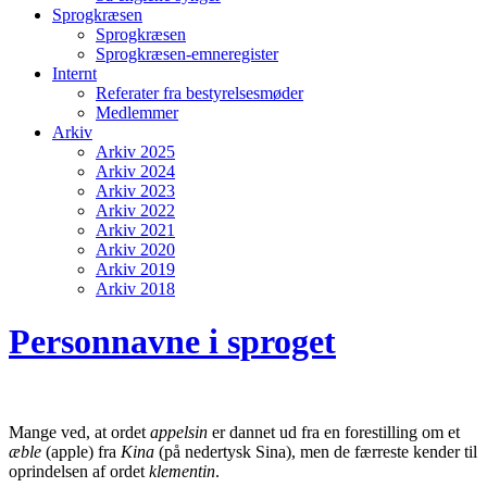
Sprogkræsen
Sprogkræsen
Sprogkræsen-emneregister
Internt
Referater fra bestyrelsesmøder
Medlemmer
Arkiv
Arkiv 2025
Arkiv 2024
Arkiv 2023
Arkiv 2022
Arkiv 2021
Arkiv 2020
Arkiv 2019
Arkiv 2018
Personnavne i sproget
Mange ved, at ordet
appelsin
er dannet ud fra en forestilling om et
æble
(apple) fra
Kina
(på nedertysk Sina), men de færreste kender til
oprindelsen af ordet
klementin
.