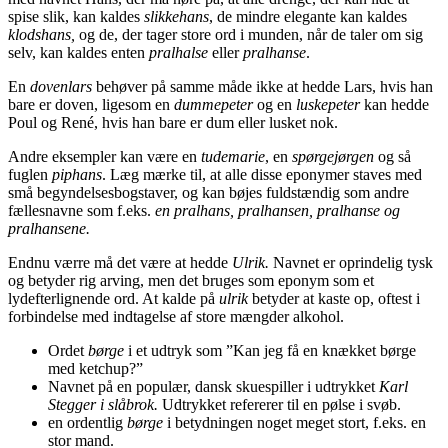
spise slik, kan kaldes
slikkehans
, de mindre elegante kan kaldes
klodshans,
og de, der tager store ord i munden, når de taler om sig
selv, kan kaldes enten
pralhalse
eller
pralhanse
.
En
dovenlars
behøver på samme måde ikke at hedde Lars, hvis han
bare er doven, ligesom en
dummepeter
og en
luskepeter
kan hedde
Poul og René, hvis han bare er dum eller lusket nok.
Andre eksempler kan være en
tudemarie
, en
spørgejørgen
og så
fuglen
piphans
. Læg mærke til, at alle disse eponymer staves med
små begyndelsesbogstaver, og kan bøjes fuldstændig som andre
fællesnavne som f.eks.
en pralhans, pralhansen, pralhanse og
pralhansene.
Endnu værre må det være at hedde
Ulrik.
Navnet er oprindelig tysk
og betyder rig arving, men det bruges som eponym som et
lydefterlignende ord. At kalde på
ulrik
betyder at kaste op, oftest i
forbindelse med indtagelse af store mængder alkohol.
Ordet
børge
i et udtryk som ”Kan jeg få en knækket børge
med ketchup?”
Navnet på en populær, dansk skuespiller i udtrykket
Karl
Stegger i slåbrok.
Udtrykket refererer til en pølse i svøb.
en ordentlig
børge
i betydningen noget meget stort, f.eks. en
stor mand.