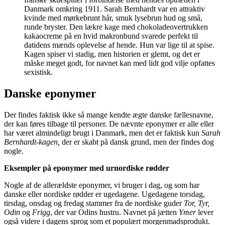
Danmark omkring 1911. Sarah Bernhardt var en attraktiv
kvinde med mørkebrunt hår, smuk lysebrun hud og små,
runde bryster. Den lækre kage med chokoladeovertrukken
kakaocreme på en hvid makronbund svarede perfekt til
datidens mænds oplevelse af hende. Hun var lige til at spise.
Kagen spiser vi stadig, men historien er glemt, og det er
måske meget godt, for navnet kan med lidt god vilje opfattes
sexistisk.
Danske eponymer
Der findes faktisk ikke så mange kendte ægte danske fællesnavne,
der kan føres tilbage til personer. De nævnte eponymer er alle eller
har været almindeligt brugt i Danmark, men det er faktisk kun
Sarah
Bernhardt-kagen,
der er skabt på dansk grund, men der findes dog
nogle.
Eksempler på eponymer med urnordiske rødder
Nogle af de allerældste eponymer, vi bruger i dag, og som har
danske eller nordiske rødder er ugedagene. Ugedagene torsdag,
tirsdag, onsdag og fredag stammer fra de nordiske guder
Tor, Tyr,
Odin
og
Frigg
, der var Odins hustru. Navnet på jætten
Ymer
lever
også videre i dagens sprog som et populært morgenmadsprodukt.