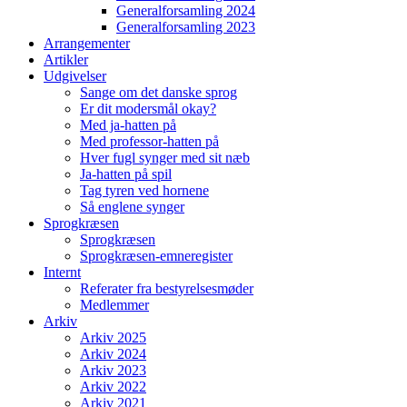
Generalforsamling 2024
Generalforsamling 2023
Arrangementer
Artikler
Udgivelser
Sange om det danske sprog
Er dit modersmål okay?
Med ja-hatten på
Med professor-hatten på
Hver fugl synger med sit næb
Ja-hatten på spil
Tag tyren ved hornene
Så englene synger
Sprogkræsen
Sprogkræsen
Sprogkræsen-emneregister
Internt
Referater fra bestyrelsesmøder
Medlemmer
Arkiv
Arkiv 2025
Arkiv 2024
Arkiv 2023
Arkiv 2022
Arkiv 2021