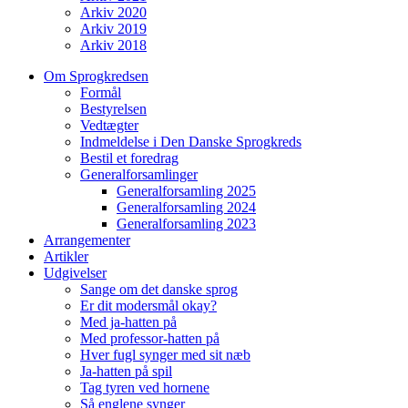
Arkiv 2020
Arkiv 2019
Arkiv 2018
Om Sprogkredsen
Formål
Bestyrelsen
Vedtægter
Indmeldelse i Den Danske Sprogkreds
Bestil et foredrag
Generalforsamlinger
Generalforsamling 2025
Generalforsamling 2024
Generalforsamling 2023
Arrangementer
Artikler
Udgivelser
Sange om det danske sprog
Er dit modersmål okay?
Med ja-hatten på
Med professor-hatten på
Hver fugl synger med sit næb
Ja-hatten på spil
Tag tyren ved hornene
Så englene synger