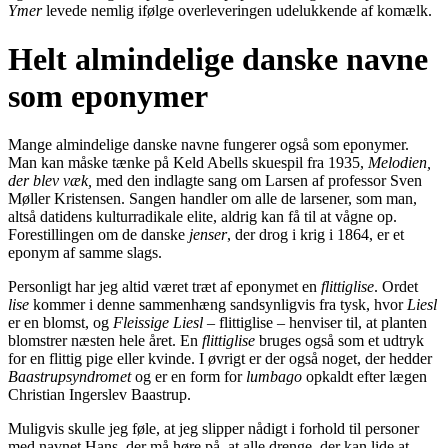
Ymer
levede nemlig ifølge overleveringen udelukkende af komælk.
Helt almindelige danske navne
som eponymer
Mange almindelige danske navne fungerer også som eponymer.
Man kan måske tænke på Keld Abells skuespil fra 1935,
Melodien,
der blev væk,
med den indlagte sang om Larsen af professor Sven
Møller Kristensen. Sangen handler om alle de larsener, som man,
altså datidens kulturradikale elite, aldrig kan få til at vågne op.
Forestillingen om de danske
jenser
, der drog i krig i 1864, er et
eponym af samme slags.
Personligt har jeg altid været træt af eponymet en
flittiglise
. Ordet
lise
kommer i denne sammenhæng sandsynligvis fra tysk, hvor
Liesl
er en blomst, og
Fleissige Liesl –
flittiglise – henviser til, at planten
blomstrer næsten hele året. En
flittiglise
bruges også som et udtryk
for en flittig pige eller kvinde. I øvrigt er der også noget, der hedder
Baastrupsyndromet
og er en form for
lumbago
opkaldt efter lægen
Christian Ingerslev Baastrup.
Muligvis skulle jeg føle, at jeg slipper nådigt i forhold til personer
med navnet Hans, der må høre på, at alle drenge, der kan lide at