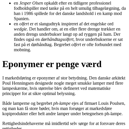
en
Jesper Olsen
opkaldt efter en tidligere professionel
fodboldspiller med tanke på en helt umulig tilbagelægning, da
han i 1986 spillede for det danske landshold i en kamp mod
Spanien.
en
olfert
er et slangudtryk inspireret af det engelske ord
wedgie
. Det handler om, at en eller flere drenge trækker en
anden drengs underbukser langt op ad ryggen på ham. Der
findes også en
dørhåndtagsolfert
, hvor underbukserne er sat
fast på et dørhåndtag. Begrebet
olfert
er ofte forbundet med
mobning.
Eponymer er penge værd
I markedsføring er eponymer af stor betydning. Den danske arkitekt
Poul Henningsen designede nogle meget smukke lamper med flere
lampeskærme, hvis størrelse blev defineret ved matematiske
principper for at sikre optimal belysning.
Både lamperne og begrebet
ph-lampe
ejes af firmaet Louis Poulsen,
og man kan få store bøder, hvis man forsøger at markedsføre
kopiprodukter eller helt andre lamper under betegnelsen ph-lampe.
Rettighedsindehaverne må imidlertid selv sørge for at forsvare deres
rettigheder.