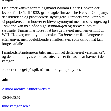
Den amerikanske forretningsmand William Henry Hoover, der
levede fra 1849 til 1932, grundlagde firmaet The Hoover Company,
der udviklede og producerede støvsugere. Firmaets produkter blev
så populære, at en hoover er blevet synonymt med en støvsuger, og i
Tyskland kan man både sige
staubsaugen
og
hoovern
om at
støvsuge. Firmaet har forsøgt at hævde navnet med henvisning til
W.H. Hoover, men ulykken er sket. En
hoover
er ikke længere et
egenanavn, men udelukkende et fællesnavn, som kvit og frit kan
bruges af alle.
I markedsføringsjargon taler man om „et degenereret varemærke“,
og det er naturligvis en katastrofe, hvis et firmas navn havner i den
kategori.
Jo, der er meget på spil, når man bruger eponymer.
admin
Author archive
Author website
30/04/2023
Ikke kategoriseret