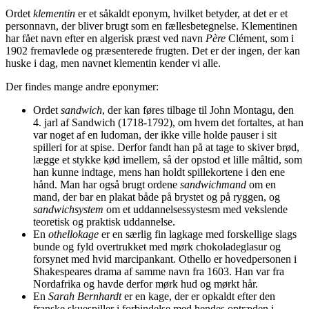
Ordet
klementin
er et såkaldt eponym, hvilket betyder, at det er et
personnavn, der bliver brugt som en fællesbetegnelse. Klementinen
har fået navn efter en algerisk præst ved navn
Père
Clément, som i
1902 fremavlede og præsenterede frugten. Det er der ingen, der kan
huske i dag, men navnet klementin kender vi alle.
Der findes mange andre eponymer:
Ordet
sandwich
, der kan føres tilbage til John Montagu, den
4. jarl af Sandwich (1718-1792), om hvem det fortaltes, at han
var noget af en ludoman, der ikke ville holde pauser i sit
spilleri for at spise. Derfor fandt han på at tage to skiver brød,
lægge et stykke kød imellem, så der opstod et lille måltid, som
han kunne indtage, mens han holdt spillekortene i den ene
hånd. Man har også brugt ordene
sandwichmand
om en
mand, der bar en plakat både på brystet og på ryggen, og
sandwichsystem
om et uddannelsessystesm med vekslende
teoretisk og praktisk uddannelse.
En
othellokage
er en særlig fin lagkage med forskellige slags
bunde og fyld overtrukket med mørk chokoladeglasur og
forsynet med hvid marcipankant. Othello er hovedpersonen i
Shakespeares drama af samme navn fra 1603. Han var fra
Nordafrika og havde derfor mørk hud og mørkt hår.
En
Sarah Bernhardt
er en kage, der er opkaldt efter den
franske skuespiller i forbindelse med hendes optræden i