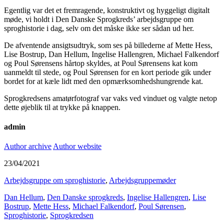
Egentlig var det et fremragende, konstruktivt og hyggeligt digitalt
møde, vi holdt i Den Danske Sprogkreds’ arbejdsgruppe om
sproghistorie i dag, selv om det måske ikke ser sådan ud her.
De afventende ansigtsudtryk, som ses på billederne af Mette Hess,
Lise Bostrup, Dan Hellum, Ingelise Hallengren, Michael Falkendorf
og Poul Sørensens hårtop skyldes, at Poul Sørensens kat kom
uanmeldt til stede, og Poul Sørensen for en kort periode gik under
bordet for at kæle lidt med den opmærksomhedshungrende kat.
Sprogkredsens amatørfotograf var vaks ved vinduet og valgte netop
dette øjeblik til at trykke på knappen.
admin
Author archive
Author website
23/04/2021
Arbejdsgruppe om sproghistorie
,
Arbejdsgruppemøder
Dan Hellum
,
Den Danske sprogkreds
,
Ingelise Hallengren
,
Lise
Bostrup
,
Mette Hess
,
Michael Falkendorf
,
Poul Sørensen
,
Sproghistorie
,
Sprogkredsen