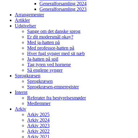
Generalforsamling 2024
Generalforsamling 2023
Arrangementer
Artikler
Udgivelser
Sange om det danske sprog
Er dit modersmål okay?
Med ja-hatten på
Med professor-hatten på
Hver fugl synger med sit næb
Ja-hatten på spil
Tag tyren ved hornene
Så englene synger
Sprogkræsen
Sprogkræsen
Sprogkræsen-emneregister
Internt
Referater fra bestyrelsesmøder
Medlemmer
Arkiv
Arkiv 2025
Arkiv 2024
Arkiv 2023
Arkiv 2022
Arkiv 2021