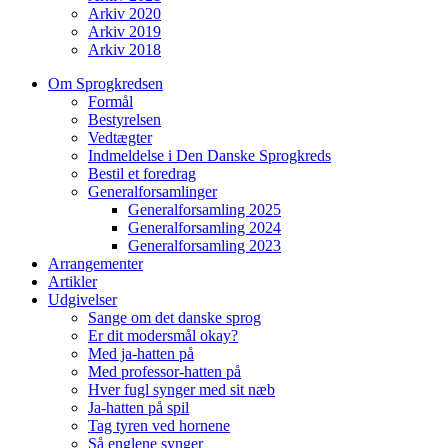
Arkiv 2020
Arkiv 2019
Arkiv 2018
Om Sprogkredsen
Formål
Bestyrelsen
Vedtægter
Indmeldelse i Den Danske Sprogkreds
Bestil et foredrag
Generalforsamlinger
Generalforsamling 2025
Generalforsamling 2024
Generalforsamling 2023
Arrangementer
Artikler
Udgivelser
Sange om det danske sprog
Er dit modersmål okay?
Med ja-hatten på
Med professor-hatten på
Hver fugl synger med sit næb
Ja-hatten på spil
Tag tyren ved hornene
Så englene synger