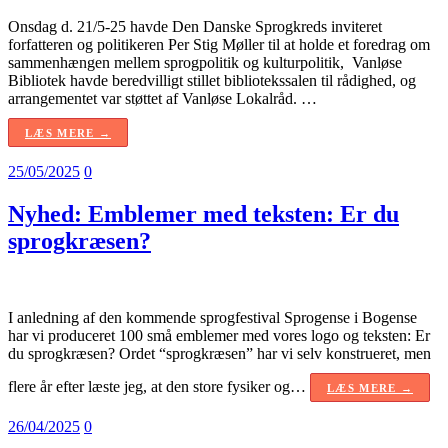
Onsdag d. 21/5-25 havde Den Danske Sprogkreds inviteret
forfatteren og politikeren Per Stig Møller til at holde et foredrag om
sammenhængen mellem sprogpolitik og kulturpolitik, Vanløse
Bibliotek havde beredvilligt stillet bibliotekssalen til rådighed, og
arrangementet var støttet af Vanløse Lokalråd. …
LÆS MERE →
25/05/2025
0
Nyhed: Emblemer med teksten: Er du
sprogkræsen?
I anledning af den kommende sprogfestival Sprogense i Bogense
har vi produceret 100 små emblemer med vores logo og teksten: Er
du sprogkræsen? Ordet “sprogkræsen” har vi selv konstrueret, men
flere år efter læste jeg, at den store fysiker og…
LÆS MERE →
26/04/2025
0