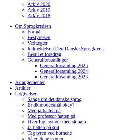
Arkiv 2020
Arkiv 2019
Arkiv 2018
Om Sprogkredsen
Formål
Bestyrelsen
Vedtægter
Indmeldelse i Den Danske Sprogkreds
Bestil et foredrag
Generalforsamlinger
Generalforsamling 2025
Generalforsamling 2024
Generalforsamling 2023
Arrangementer
Artikler
Udgivelser
Sange om det danske sprog
Er dit modersmål okay?
Med ja-hatten på
Med professor-hatten på
Hver fugl synger med sit næb
Ja-hatten på spil
Tag tyren ved hornene
Så englene synger