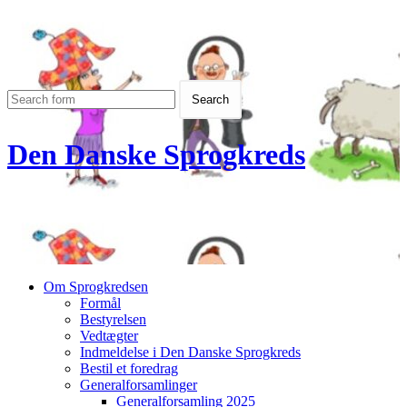
Den Danske Sprogkreds
Om Sprogkredsen
Formål
Bestyrelsen
Vedtægter
Indmeldelse i Den Danske Sprogkreds
Bestil et foredrag
Generalforsamlinger
Generalforsamling 2025