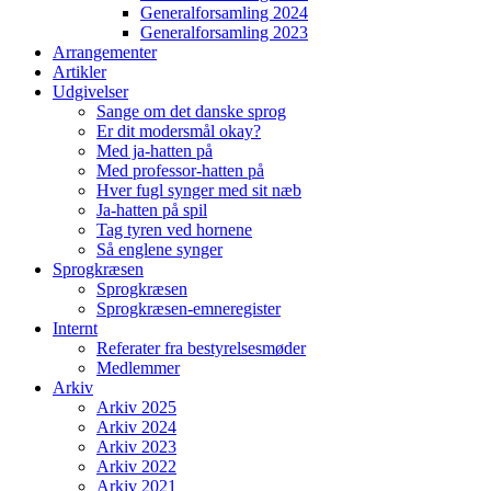
Generalforsamling 2024
Generalforsamling 2023
Arrangementer
Artikler
Udgivelser
Sange om det danske sprog
Er dit modersmål okay?
Med ja-hatten på
Med professor-hatten på
Hver fugl synger med sit næb
Ja-hatten på spil
Tag tyren ved hornene
Så englene synger
Sprogkræsen
Sprogkræsen
Sprogkræsen-emneregister
Internt
Referater fra bestyrelsesmøder
Medlemmer
Arkiv
Arkiv 2025
Arkiv 2024
Arkiv 2023
Arkiv 2022
Arkiv 2021