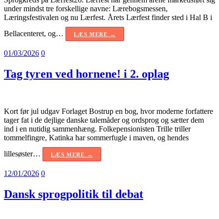
under mindst tre forskellige navne: Lærebogsmessen,
Læringsfestivalen og nu Lærfest. Årets Lærfest finder sted i Hal B i
Bellacenteret, og…
LÆS MERE →
01/03/2026
0
Tag tyren ved hornene! i 2. oplag
Kort før jul udgav Forlaget Bostrup en bog, hvor moderne forfattere
tager fat i de dejlige danske talemåder og ordsprog og sætter dem
ind i en nutidig sammenhæng. Folkepensionisten Trille triller
tommelfingre, Katinka har sommerfugle i maven, og hendes
lillesøster…
LÆS MERE →
12/01/2026
0
Dansk sprogpolitik til debat