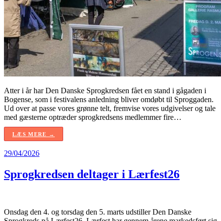
Atter i år har Den Danske Sprogkredsen fået en stand i gågaden i
Bogense, som i festivalens anledning bliver omdøbt til Sproggaden.
Ud over at passe vores grønne telt, fremvise vores udgivelser og tale
med gæsterne optræder sprogkredsens medlemmer fire…
LÆS MERE →
29/04/2026
Sprogkredsen deltager i Lærfest26
Onsdag den 4. og torsdag den 5. marts udstiller Den Danske
Sprogkreds på Lærfest26. Lærfest har gennem årene markedsført sig