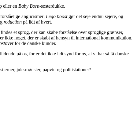
p eller en
Baby Born-
søsterdukke.
forståelige anglicismer:
Lego boost
gør det seje endnu sejere, og
g
reduction
på lidt af hvert.
findes et sprog, der kan skabe forståelse over sproglige grænser,
er ikke noget, der er skabt af hensyn til international kommunikation,
ost
over for de danske kunder.
dende på os, for er det ikke lidt synd for os, at vi har så få danske
tjerner, jule-mønster, papvin og politistationer?