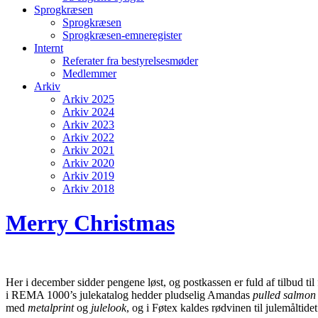
Sprogkræsen
Sprogkræsen
Sprogkræsen-emneregister
Internt
Referater fra bestyrelsesmøder
Medlemmer
Arkiv
Arkiv 2025
Arkiv 2024
Arkiv 2023
Arkiv 2022
Arkiv 2021
Arkiv 2020
Arkiv 2019
Arkiv 2018
Merry Christmas
Her i december sidder pengene løst, og postkassen er fuld af tilbud ti
i REMA 1000’s julekatalog hedder pludselig Amandas
pulled salmon
med
metalprint
og
julelook
, og i Føtex kaldes rødvinen til julemåltide