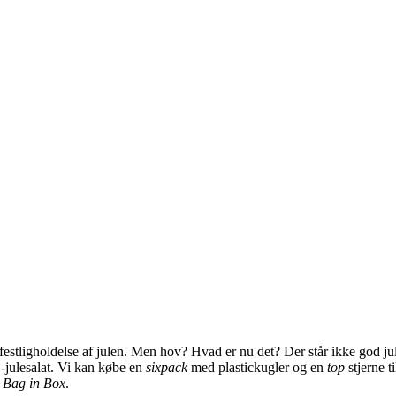
l festligholdelse af julen. Men hov? Hvad er nu det? Der står ikke god j
-julesalat. Vi kan købe en
sixpack
med plastickugler og en
top
stjerne t
t
Bag in Box
.