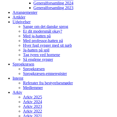
Generalforsamling 2024
Generalforsamling 2023
Arrangementer
Artikler
Udgivelser
Sange om det danske sprog
Er dit modersmål okay?
Med ja-hatten på
Med professor-hatten på
Hver fugl synger med sit næb
Ja-hatten på spil
Tag tyren ved hornene
Så englene synger
Sprogkræsen
Sprogkræsen
Sprogkræsen-emneregister
Internt
Referater fra bestyrelsesmøder
Medlemmer
Arkiv
Arkiv 2025
Arkiv 2024
Arkiv 2023
Arkiv 2022
Arkiv 2021