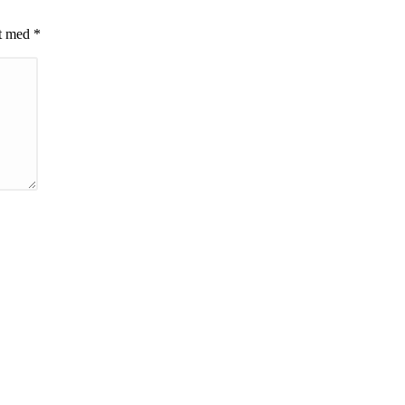
et med
*