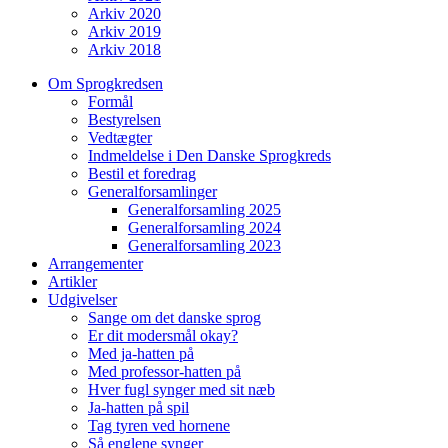
Arkiv 2020
Arkiv 2019
Arkiv 2018
Om Sprogkredsen
Formål
Bestyrelsen
Vedtægter
Indmeldelse i Den Danske Sprogkreds
Bestil et foredrag
Generalforsamlinger
Generalforsamling 2025
Generalforsamling 2024
Generalforsamling 2023
Arrangementer
Artikler
Udgivelser
Sange om det danske sprog
Er dit modersmål okay?
Med ja-hatten på
Med professor-hatten på
Hver fugl synger med sit næb
Ja-hatten på spil
Tag tyren ved hornene
Så englene synger