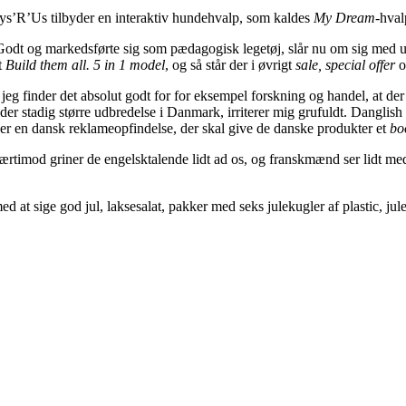
Toys’R’Us tilbyder en interaktiv hundehvalp, som kaldes
My Dream
-hval
Godt og markedsførte sig som pædagogisk legetøj, slår nu om sig med u
t
Build them all. 5 in 1 model
, og så står der i øvrigt
sale, special offer
o
g finder det absolut godt for for eksempel forskning og handel, at der 
r stadig større udbredelse i Danmark, irriterer mig grufuldt. Danglish 
 er en dansk reklameopfindelse, der skal give de danske produkter et
bo
værtimod griner de engelsktalende lidt ad os, og franskmænd ser lidt medli
at sige god jul, laksesalat, pakker med seks julekugler af plastic, jules