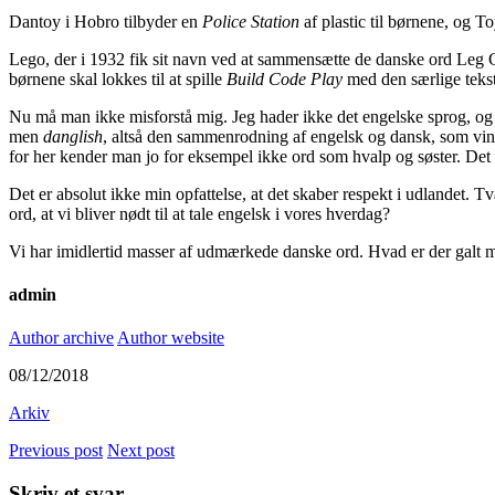
Dantoy i Hobro tilbyder en
Police Station
af plastic til børnene, og 
Lego, der i 1932 fik sit navn ved at sammensætte de danske ord Leg 
børnene skal lokkes til at spille
Build Code Play
med den særlige teks
Nu må man ikke misforstå mig. Jeg hader ikke det engelske sprog, og je
men
danglish
, altså den sammenrodning af engelsk og dansk, som vinde
for her kender man jo for eksempel ikke ord som hvalp og søster. Det
Det er absolut ikke min opfattelse, at det skaber respekt i udlandet. T
ord, at vi bliver nødt til at tale engelsk i vores hverdag?
Vi har imidlertid masser af udmærkede danske ord. Hvad er der galt med 
admin
Author archive
Author website
08/12/2018
Arkiv
Previous post
Next post
Skriv et svar