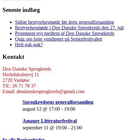
Seneste indlæg
Sidste bestyrelsesmøde før årets generalforsamling
Bestyrelsesmøde i Den Danske Sprogkreds den 27. juli
Prominent nyt medlem af Den Danske Sprogkreds
Quiz om faste vendinger på Seniorfestivalen
Helt gak-gak?
Kontakt
Den Danske Sprogkreds
Herlufsholmvej 11
2720 Vanløse
Tlf.: 26 71 78 37
Email: dendanskesprogkreds@gmail.com
Sprogkredsens generalforsamling
august 12 @ 17:00
-
19:00
Amager Litteraturfestival
september 11 @ 19:00
-
21:00
Se alle Begivenheder