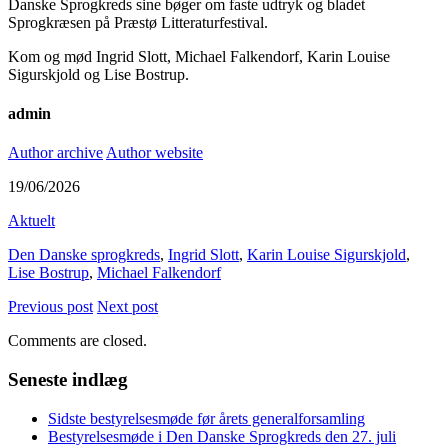
Danske Sprogkreds sine bøger om faste udtryk og bladet
Sprogkræsen på Præstø Litteraturfestival.
Kom og mød Ingrid Slott, Michael Falkendorf, Karin Louise
Sigurskjold og Lise Bostrup.
admin
Author archive
Author website
19/06/2026
Aktuelt
Den Danske sprogkreds
,
Ingrid Slott
,
Karin Louise Sigurskjold
,
Lise Bostrup
,
Michael Falkendorf
Previous post
Next post
Comments are closed.
Seneste indlæg
Sidste bestyrelsesmøde før årets generalforsamling
Bestyrelsesmøde i Den Danske Sprogkreds den 27. juli