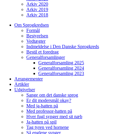
Arkiv 2020
Arkiv 2019
Arkiv 2018
Om Sprogkredsen
Formål
Bestyrelsen
Vedtægter
Indmeldelse i Den Danske Sprogkreds
Bestil et foredrag
Generalforsamlinger
Generalforsamling 2025
Generalforsamling 2024
Generalforsamling 2023
Arrangementer
Artikler
Udgivelser
Sange om det danske sprog
Er dit modersmål okay?
Med ja-hatten på
Med professor-hatten på
Hver fugl synger med sit næb
Ja-hatten på spil
Tag tyren ved hornene
Så englene synger