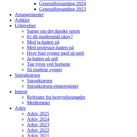
Generalforsamling 2024
Generalforsamling 2023
Arrangementer
Artikler
Udgivelser
Sange om det danske sprog
Er dit modersmål okay?
Med ja-hatten på
Med professor-hatten på
Hver fugl synger med sit næb
Ja-hatten på spil
Tag tyren ved hornene
Så englene synger
Sprogkræsen
Sprogkræsen
Sprogkræsen-emneregister
Internt
Referater fra bestyrelsesmøder
Medlemmer
Arkiv
Arkiv 2025
Arkiv 2024
Arkiv 2023
Arkiv 2022
Arkiv 2021