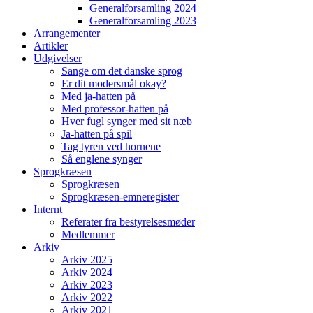
Generalforsamling 2024
Generalforsamling 2023
Arrangementer
Artikler
Udgivelser
Sange om det danske sprog
Er dit modersmål okay?
Med ja-hatten på
Med professor-hatten på
Hver fugl synger med sit næb
Ja-hatten på spil
Tag tyren ved hornene
Så englene synger
Sprogkræsen
Sprogkræsen
Sprogkræsen-emneregister
Internt
Referater fra bestyrelsesmøder
Medlemmer
Arkiv
Arkiv 2025
Arkiv 2024
Arkiv 2023
Arkiv 2022
Arkiv 2021