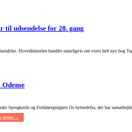
 til udsendelse for 28. gang
sendelse. Hovedhistorien handler naturligvis om vores helt nye bog Ta
i Odense
ke Sprogkreds og Forfattergruppen Os hernedefra, der har samarbejdet o
S MERE →