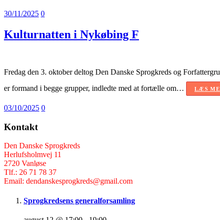
30/11/2025
0
Kulturnatten i Nykøbing F
Fredag den 3. oktober deltog Den Danske Sprogkreds og Forfattergru
er formand i begge grupper, indledte med at fortælle om…
LÆS ME
03/10/2025
0
Kontakt
Den Danske Sprogkreds
Herlufsholmvej 11
2720 Vanløse
Tlf.: 26 71 78 37
Email: dendanskesprogkreds@gmail.com
Sprogkredsens generalforsamling
august 12 @ 17:00
-
19:00