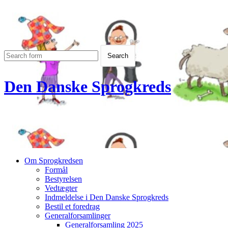
Den Danske Sprogkreds
Om Sprogkredsen
Formål
Bestyrelsen
Vedtægter
Indmeldelse i Den Danske Sprogkreds
Bestil et foredrag
Generalforsamlinger
Generalforsamling 2025