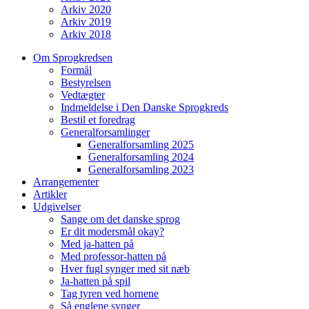
Arkiv 2020
Arkiv 2019
Arkiv 2018
Om Sprogkredsen
Formål
Bestyrelsen
Vedtægter
Indmeldelse i Den Danske Sprogkreds
Bestil et foredrag
Generalforsamlinger
Generalforsamling 2025
Generalforsamling 2024
Generalforsamling 2023
Arrangementer
Artikler
Udgivelser
Sange om det danske sprog
Er dit modersmål okay?
Med ja-hatten på
Med professor-hatten på
Hver fugl synger med sit næb
Ja-hatten på spil
Tag tyren ved hornene
Så englene synger