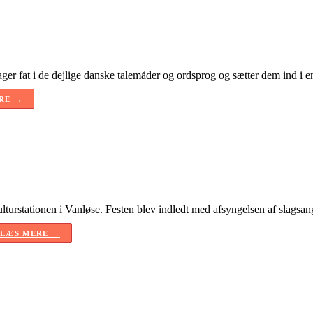
ager fat i de dejlige danske talemåder og ordsprog og sætter dem ind i 
RE →
urstationen i Vanløse. Festen blev indledt med afsyngelsen af slagsang
LÆS MERE →