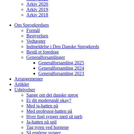
Arkiv 2020
Arkiv 2019
Arkiv 2018
Om Sprogkredsen
Formål
Bestyrelsen
Vedtægter
Indmeldelse i Den Danske Sprogkreds
Bestil et foredrag
Generalforsamlinger
Generalforsamling 2025
Generalforsamling 2024
Generalforsamling 2023
Arrangementer
Artikler
Udgivelser
Sange om det danske sprog
Er dit modersmål okay?
Med ja-hatten på
Med professor-hatten på
Hver fugl synger med sit næb
Ja-hatten på spil
Tag tyren ved hornene
Så englene synger