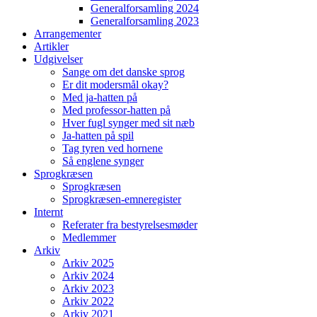
Generalforsamling 2024
Generalforsamling 2023
Arrangementer
Artikler
Udgivelser
Sange om det danske sprog
Er dit modersmål okay?
Med ja-hatten på
Med professor-hatten på
Hver fugl synger med sit næb
Ja-hatten på spil
Tag tyren ved hornene
Så englene synger
Sprogkræsen
Sprogkræsen
Sprogkræsen-emneregister
Internt
Referater fra bestyrelsesmøder
Medlemmer
Arkiv
Arkiv 2025
Arkiv 2024
Arkiv 2023
Arkiv 2022
Arkiv 2021