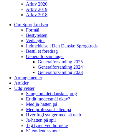
Arkiv 2020
Arkiv 2019
Arkiv 2018
Om Sprogkredsen
Formål
Bestyrelsen
Vedtægter
Indmeldelse i Den Danske Sprogkreds
Bestil et foredrag
Generalforsamlinger
Generalforsamling 2025
Generalforsamling 2024
Generalforsamling 2023
Arrangementer
Artikler
Udgivelser
Sange om det danske sprog
Er dit modersmål okay?
Med ja-hatten på
Med professor-hatten på
Hver fugl synger med sit næb
Ja-hatten på spil
Tag tyren ved hornene
Så englene synger