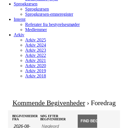
Sprogkræsen
Sprogkræsen
Sprogkræsen-emneregister
Internt
Referater fra bestyrelsesmøder
Medlemmer
Arkiv
Arkiv 2025
Arkiv 2024
Arkiv 2023
Arkiv 2022
Arkiv 2021
Arkiv 2020
Arkiv 2019
Arkiv 2018
Kommende Begivenheder
› Foredrag
Begivenheder
Begivenheder
BEGIVENHEDER
SØG EFTER
Søg
FRA
BEGIVENHEDER
Search