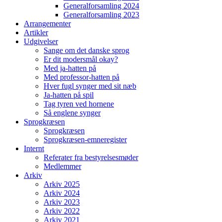
Generalforsamling 2024
Generalforsamling 2023
Arrangementer
Artikler
Udgivelser
Sange om det danske sprog
Er dit modersmål okay?
Med ja-hatten på
Med professor-hatten på
Hver fugl synger med sit næb
Ja-hatten på spil
Tag tyren ved hornene
Så englene synger
Sprogkræsen
Sprogkræsen
Sprogkræsen-emneregister
Internt
Referater fra bestyrelsesmøder
Medlemmer
Arkiv
Arkiv 2025
Arkiv 2024
Arkiv 2023
Arkiv 2022
Arkiv 2021