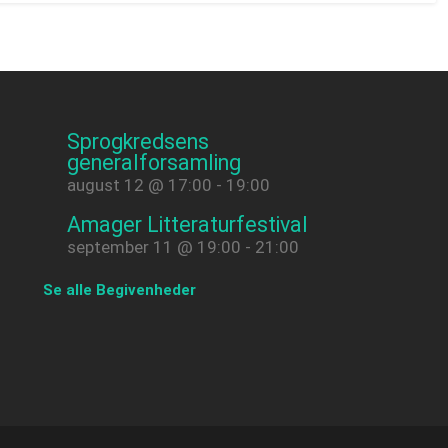
Sprogkredsens
generalforsamling
august 12 @ 17:00
-
19:00
Amager Litteraturfestival
september 11 @ 19:00
-
21:00
Se alle Begivenheder