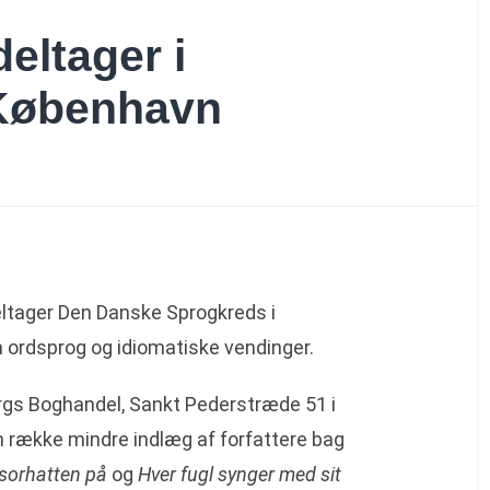
eltager i
 København
deltager Den Danske Sprogkreds i
ordsprog og idiomatiske vendinger.
ergs Boghandel, Sankt Pederstræde 51 i
 række mindre indlæg af forfattere bag
ssorhatten
på
og
Hver fugl synger med sit