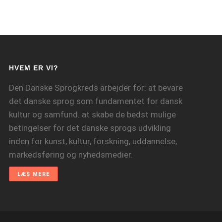
HVEM ER VI?
Den Danske Sprogkreds arbejder for: at bevare
det danske sprog som fundamentet for dansk
kultur og samfund. at skabe de bedst mulige
betingelser for det danske sprogs udvikling
inden for kunst, kultur, forskning, uddannelse,
markedsføring og nyhedsmedier.
LÆS MERE