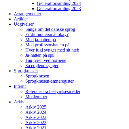
Generalforsamling 2024
Generalforsamling 2023
Arrangementer
Artikler
Udgivelser
Sange om det danske sprog
Er dit modersmål okay?
Med ja-hatten på
Med professor-hatten på
Hver fugl synger med sit næb
Ja-hatten på spil
Tag tyren ved hornene
Så englene synger
Sprogkræsen
Sprogkræsen
Sprogkræsen-emneregister
Internt
Referater fra bestyrelsesmøder
Medlemmer
Arkiv
Arkiv 2025
Arkiv 2024
Arkiv 2023
Arkiv 2022
Arkiv 2021