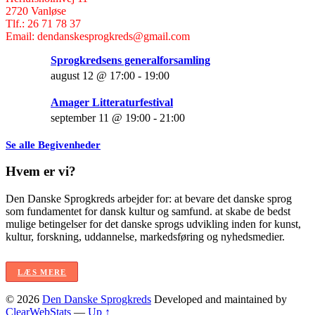
2720 Vanløse
Tlf.: 26 71 78 37
Email: dendanskesprogkreds@gmail.com
Sprogkredsens generalforsamling
august 12 @ 17:00
-
19:00
Amager Litteraturfestival
september 11 @ 19:00
-
21:00
Se alle Begivenheder
Hvem er vi?
Den Danske Sprogkreds arbejder for: at bevare det danske sprog
som fundamentet for dansk kultur og samfund. at skabe de bedst
mulige betingelser for det danske sprogs udvikling inden for kunst,
kultur, forskning, uddannelse, markedsføring og nyhedsmedier.
LÆS MERE
© 2026
Den Danske Sprogkreds
Developed and maintained by
ClearWebStats
—
Up ↑