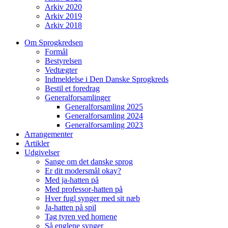
Arkiv 2020
Arkiv 2019
Arkiv 2018
Om Sprogkredsen
Formål
Bestyrelsen
Vedtægter
Indmeldelse i Den Danske Sprogkreds
Bestil et foredrag
Generalforsamlinger
Generalforsamling 2025
Generalforsamling 2024
Generalforsamling 2023
Arrangementer
Artikler
Udgivelser
Sange om det danske sprog
Er dit modersmål okay?
Med ja-hatten på
Med professor-hatten på
Hver fugl synger med sit næb
Ja-hatten på spil
Tag tyren ved hornene
Så englene synger