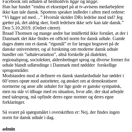
Facebook om udtalen af henholdvis
ligge
og
lægge
.
Han har fundet ”endnu et eksempel på at tv-avisens medarbejdere
ikke kan tale dansk. Sportens speaker indleder i aften med ordene:
“Vi ligger ud med…” Hvornår skrider DRs ledelse mod ind? Jeg
gætter på, det aldrig sker, fordi ledelsen ikke selv kan tale dansk.”
Den 5.10.2019. (Ordret citeret)
Braad Thomsen og mange andre har imidlertid ikke forstået, at der i
Danmark slet ikke findes en officiel norm for dansk udtale. Gamle
dages drøm om et dansk ”rigsmål” er for længst begravet på de
danske universiteter, og al forskning om moderne dansk udtale
handler om ”udtalevariation”, altså forskelle på dialekter,
regionalsprog, sociolekter, aldersbetinget sprog og diverse former for
udtale blandt udlændinge i Danmark med røddder forskellige
sprogområder.
Modstanden mod at definere en dansk standardudtale har rødder i
60’ernes oprør mod autoriteter, og ønsket om at demokratisere
normerne og anse alle udtaler for lige gode er ganske sympatisk,
men nu står vi tilbage med en situation, hvor alle, der skal arbejde
med talesprog, må opfinde deres egne normer og deres egne
forklaringer.
Så svaret på spørgsmålet i overskriften er: Nej, der findes ingen
norm for dansk udtale i dag.
admin