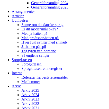
Generalforsamling 2024
Generalforsamling 2023
Arrangementer
Artikler
Udgivelser
Sange om det danske sprog
Er dit modersmål okay?
Med ja-hatten på
Med professor-hatten på
Hver fugl synger med sit næb
Ja-hatten på spil
Tag tyren ved hornene
Så englene synger
Sprogkræsen
Sprogkræsen
Sprogkræsen-emneregister
Internt
Referater fra bestyrelsesmøder
Medlemmer
Arkiv
Arkiv 2025
Arkiv 2024
Arkiv 2023
Arkiv 2022
Arkiv 2021