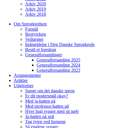
Arkiv 2020
Arkiv 2019
Arkiv 2018
Om Sprogkredsen
Formål
Bestyrelsen
Vedtægter
Indmeldelse i Den Danske Sprogkreds
Bestil et foredrag
Generalforsamlinger
Generalforsamling 2025
Generalforsamling 2024
Generalforsamling 2023
Arrangementer
Artikler
Udgivelser
Sange om det danske sprog
Er dit modersmål okay?
Med ja-hatten på
Med professor-hatten på
Hver fugl synger med sit næb
Ja-hatten på spil
Tag tyren ved hornene
Så englene synger