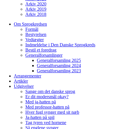
Arkiv 2020
Arkiv 2019
Arkiv 2018
Om Sprogkredsen
Formål
Bestyrelsen
Vedtægter
Indmeldelse i Den Danske Sprogkreds
Bestil et foredrag
Generalforsamlinger
Generalforsamling 2025
Generalforsamling 2024
Generalforsamling 2023
Arrangementer
Artikler
Udgivelser
Sange om det danske sprog
Er dit modersmål okay?
Med ja-hatten på
Med professor-hatten på
Hver fugl synger med sit næb
Ja-hatten på spil
Tag tyren ved hornene
Så englene synger