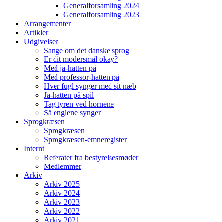
Generalforsamling 2024
Generalforsamling 2023
Arrangementer
Artikler
Udgivelser
Sange om det danske sprog
Er dit modersmål okay?
Med ja-hatten på
Med professor-hatten på
Hver fugl synger med sit næb
Ja-hatten på spil
Tag tyren ved hornene
Så englene synger
Sprogkræsen
Sprogkræsen
Sprogkræsen-emneregister
Internt
Referater fra bestyrelsesmøder
Medlemmer
Arkiv
Arkiv 2025
Arkiv 2024
Arkiv 2023
Arkiv 2022
Arkiv 2021