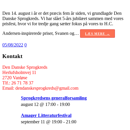
Den 14. august i år er det præcis fem år siden, vi grundlagde Den
Danske Sprogkreds. Vi har slået 5-års jubilæet sammen med vores
prisfest, hvor vi for tredje gang sætter fokus på vores to H.C.
Andersen-inspirerede priser, Svanen og…
LÆS MERE →
05/08/2022
0
Kontakt
Den Danske Sprogkreds
Herlufsholmvej 11
2720 Vanløse
Tlf.: 26 71 78 37
Email: dendanskesprogkreds@gmail.com
Sprogkredsens generalforsamling
august 12 @ 17:00
-
19:00
Amager Litteraturfestival
september 11 @ 19:00
-
21:00