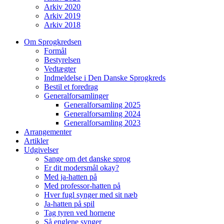
Arkiv 2020
Arkiv 2019
Arkiv 2018
Om Sprogkredsen
Formål
Bestyrelsen
Vedtægter
Indmeldelse i Den Danske Sprogkreds
Bestil et foredrag
Generalforsamlinger
Generalforsamling 2025
Generalforsamling 2024
Generalforsamling 2023
Arrangementer
Artikler
Udgivelser
Sange om det danske sprog
Er dit modersmål okay?
Med ja-hatten på
Med professor-hatten på
Hver fugl synger med sit næb
Ja-hatten på spil
Tag tyren ved hornene
Så englene synger