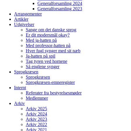
Generalforsamling 2024
Generalforsamling 2023
Arrangementer
Artikler
Udgivelser
Sange om det danske sprog
Er dit modersmål okay?
Med ja-hatten på
Med professor-hatten på
Hver fugl synger med sit næb
Ja-hatten på spil
Tag tyren ved hornene
Så englene synger
Sprogkræsen
Sprogkræsen
Sprogkræsen-emneregister
Internt
Referater fra bestyrelsesmøder
Medlemmer
Arkiv
Arkiv 2025
Arkiv 2024
Arkiv 2023
Arkiv 2022
Arkiv 2021