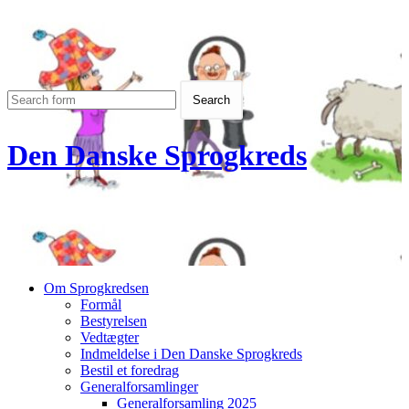
Den Danske Sprogkreds
Om Sprogkredsen
Formål
Bestyrelsen
Vedtægter
Indmeldelse i Den Danske Sprogkreds
Bestil et foredrag
Generalforsamlinger
Generalforsamling 2025