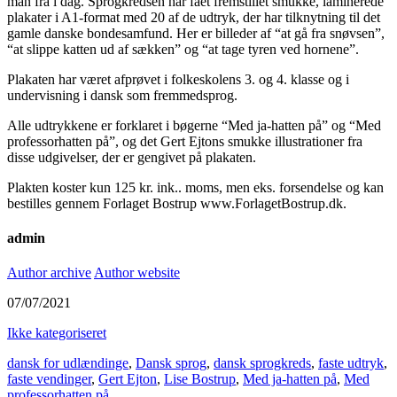
man fra i dag. Sprogkredsen har fået fremstillet smukke, laminerede
plakater i A1-format med 20 af de udtryk, der har tilknytning til det
gamle danske bondesamfund. Her er billeder af “at gå fra snøvsen”,
“at slippe katten ud af sækken” og “at tage tyren ved hornene”.
Plakaten har været afprøvet i folkeskolens 3. og 4. klasse og i
undervisning i dansk som fremmedsprog.
Alle udtrykkene er forklaret i bøgerne “Med ja-hatten på” og “Med
professorhatten på”, og det Gert Ejtons smukke illustrationer fra
disse udgivelser, der er gengivet på plakaten.
Plakten koster kun 125 kr. ink.. moms, men eks. forsendelse og kan
bestilles gennem Forlaget Bostrup www.ForlagetBostrup.dk.
admin
Author archive
Author website
07/07/2021
Ikke kategoriseret
dansk for udlændinge
,
Dansk sprog
,
dansk sprogkreds
,
faste udtryk
,
faste vendinger
,
Gert Ejton
,
Lise Bostrup
,
Med ja-hatten på
,
Med
professorhatten på