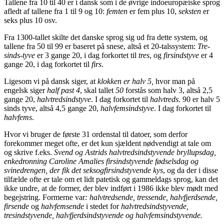
Tallene fra 10 til 40 er i dansk som i de øvrige indoeuropæiske sprog
afledt af tallene fra 1 til 9 og 10:
femten
er fem plus 10,
seksten
er
seks plus 10 osv.
Fra 1300-tallet skilte det danske sprog sig ud fra dette system, og
tallene fra 50 til 99 er baseret på snese, altså et 20-talssystem:
T
re-
sinds-tyve
er 3 gange 20, i dag forkortet til
tres
, og
firsindstyve
er 4
gange 20, i dag forkortet til
firs
.
Ligesom vi på dansk siger, at
klokken er halv 5,
hvor man på
engelsk siger
half past 4
, skal tallet
50
forstås som halv 3, altså 2,5
gange 20,
halvtredsindstyve
. I dag forkortet til
halvtreds.
90 er halv 5
sinds tyve, altså 4,5 gange 20,
halvfemsindstyve
. I dag forkortet til
halvfems
.
Hvor vi bruger de første 31 ordenstal til datoer, som derfor
forekommer meget ofte, er det kun sjældent nødvendigt at tale om
og skrive f.eks.
Svend og Astrids halvtredsindstyvende bryllupsdag,
enkedronning Caroline Amalies firsindstyvende fødselsdag og
svinedrengen, der fik det seksogfirsindstyvende kys
, og da der i disse
tilfælde ofte er tale om et lidt patetisk og gammeldags sprog, kan det
ikke undre, at de former, der blev indført i 1986 ikke blev mødt med
begejstring. Formerne var
: halvtredsende, tressende, halvfjerdsende,
firsende
og
halvfemsende
i stedet for
halvtredsindstyvende,
tresindstyvende, halvfjerdsindstyvende og halvfemsindstyvende.