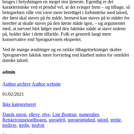
bruges i betydningen en meget stor tjeneste. Egentlig er det
karakteristiske ved et pendul vel, at det svinger frem – og tilbage, så
betegnelsen ville vist være mere berettiget i forbindelse med talord,
der først skal staves på én måde, hernæst kan staves på to måder for
herefter at skulle staves på den første måde igen, – og argumentet
med, at nævnet blot følger med den faktiske måde at stave ordene
på, holder ikke i dette tilfælde. Folk er generelt langt mere
konservative end Sprognævnets eksperter.
Ved de mange ændringer og en række tilbagetrækninger skaber
Sprognævnet faktisk mere forvirring end klarhed inden for området
danske talord.
admin
Author archive
Author website
01/02/2021
Ikke kategoriseret
Dansk sprog
,
elleve
,
elve
,
Lise Bostrup
,
numeralier
,
Retskrivningsordbogen
,
sprogfejl
,
sprogrigtighed
,
talord
,
tredie
,
tredivte
,
tredje
,
tredvte