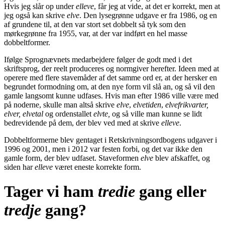
Hvis jeg slår op under
elleve
, får jeg at vide, at det er korrekt, men at
jeg også kan skrive
elve
. Den lysegrønne udgave er fra 1986, og en
af grundene til, at den var stort set dobbelt så tyk som den
mørkegrønne fra 1955, var, at der var indført en hel masse
dobbeltformer.
Ifølge Sprognævnets medarbejdere følger de godt med i det
skriftsprog, der reelt produceres og normgiver herefter. Ideen med at
operere med flere stavemåder af det samme ord er, at der hersker en
begrundet formodning om, at den nye form vil slå an, og så vil den
gamle langsomt kunne udfases. Hvis man efter 1986 ville være med
på noderne, skulle man altså skrive
elve
,
elvetiden
,
elvefrikvarter,
elver,
elvetal
og ordenstallet
elvte,
og så ville man kunne se lidt
bedrevidende på dem, der blev ved med at skrive
elleve
.
Dobbeltformerne blev gentaget i Retskrivningsordbogens udgaver i
1996 og 2001, men i 2012 var festen forbi, og det var ikke den
gamle form, der blev udfaset. Staveformen
elve
blev afskaffet, og
siden har
elleve
været eneste korrekte form.
Tager vi ham
tredie
gang eller
tredje
gang?