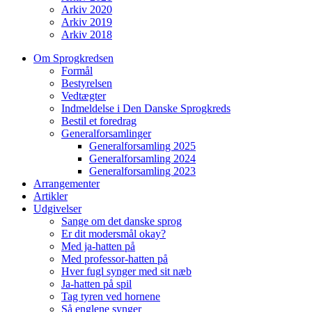
Arkiv 2020
Arkiv 2019
Arkiv 2018
Om Sprogkredsen
Formål
Bestyrelsen
Vedtægter
Indmeldelse i Den Danske Sprogkreds
Bestil et foredrag
Generalforsamlinger
Generalforsamling 2025
Generalforsamling 2024
Generalforsamling 2023
Arrangementer
Artikler
Udgivelser
Sange om det danske sprog
Er dit modersmål okay?
Med ja-hatten på
Med professor-hatten på
Hver fugl synger med sit næb
Ja-hatten på spil
Tag tyren ved hornene
Så englene synger