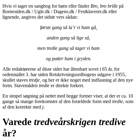
Hvis vi tager en sangbog for børn eller finder
Bro, bro brille
på
Bornesiden.dk / Ugle.dk / Dagens.dk / Festklaveret.dk eller
lignende, angives det sidste vers sådan:
første gang så la’r vi ham gå,
anden gang så lige så,
men tredie gang så tager vi ham
og putter ham i gryden.
Alle redaktørerne af disse sider har åbenbart sovet i 65 år, for
ordenstallet 3. har siden Retskrivningsordbogens udgave i 1955,
skullet staves
tredje,
og her er ikke noget med indfasning af den nye
form. Stavemåden
tredie
er direkte forkert.
En simpel søgning på nettet med begge former viser, at der er ca. 10
gange så mange forekomster af den forældede form med
tredie
, som
af den korrekte med
j
.
Varede
tredveårskrigen
tredive
år?