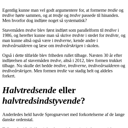
Egentlig kunne man vel godt argumentere for, at formerne
tredie
og
tredive
hørte sammen, og at
tredje
og
tredve
passede til hinanden.
Men hvorfor dog indføre noget så systematisk?
Stavemåden
tredve
blev først indført som parallelform til
tredive
i
1986, og herefter kunne man så skrive
tredvte
i stedet for
tredivte,
og
man kunne altså også være i
tredverne
, kende andre i
tredveårsalderen
og læse om
tredveårskrigen
i skolen.
Også i dette tilfælde blev friheden rullet tilbage. Næsten 30 år efter
indførelsen af stavemåden
tredve
, altså i 2012, blev formen trukket
tilbage. Nu skulle det hedde
tredive
,
trediverne
,
trediveårsalderen
og
trediveårskrigen
. Men formen
tredie
var stadig helt og aldeles
forkert.
Halvtredsende
eller
halvtredsindstyvende
?
Anderledes held havde Sprognævnet med forkortelserne af de lange
danske ordenstal.