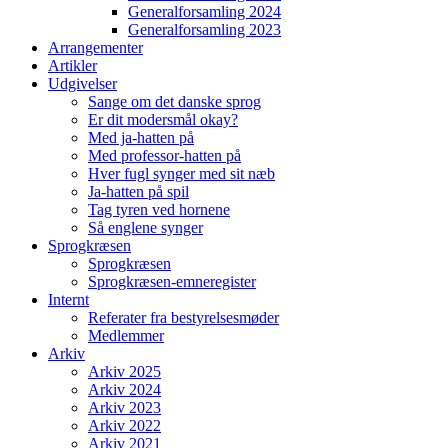
Generalforsamling 2024
Generalforsamling 2023
Arrangementer
Artikler
Udgivelser
Sange om det danske sprog
Er dit modersmål okay?
Med ja-hatten på
Med professor-hatten på
Hver fugl synger med sit næb
Ja-hatten på spil
Tag tyren ved hornene
Så englene synger
Sprogkræsen
Sprogkræsen
Sprogkræsen-emneregister
Internt
Referater fra bestyrelsesmøder
Medlemmer
Arkiv
Arkiv 2025
Arkiv 2024
Arkiv 2023
Arkiv 2022
Arkiv 2021