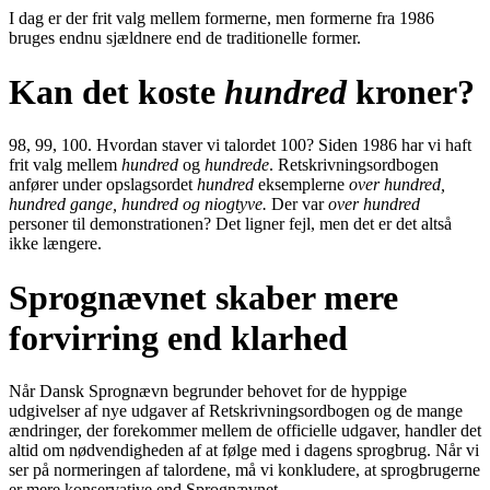
I dag er der frit valg mellem formerne, men formerne fra 1986
bruges endnu sjældnere end de traditionelle former.
Kan det koste
hundred
kroner?
98, 99, 100. Hvordan staver vi talordet 100? Siden 1986 har vi haft
frit valg mellem
hundred
og
hundrede
. Retskrivningsordbogen
anfører under opslagsordet
hundred
eksemplerne
over hundred,
hundred gange, hundred og niogtyve.
Der var
over hundred
personer til demonstrationen? Det ligner fejl, men det er det altså
ikke længere.
Sprognævnet skaber mere
forvirring end klarhed
Når Dansk Sprognævn begrunder behovet for de hyppige
udgivelser af nye udgaver af Retskrivningsordbogen og de mange
ændringer, der forekommer mellem de officielle udgaver, handler det
altid om nødvendigheden af at følge med i dagens sprogbrug. Når vi
ser på normeringen af talordene, må vi konkludere, at sprogbrugerne
er mere konservative end Sprognævnet.