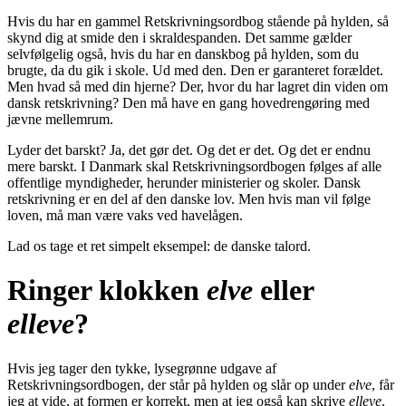
Hvis du har en gammel Retskrivningsordbog stående på hylden, så
skynd dig at smide den i skraldespanden. Det samme gælder
selvfølgelig også, hvis du har en danskbog på hylden, som du
brugte, da du gik i skole. Ud med den. Den er garanteret forældet.
Men hvad så med din hjerne? Der, hvor du har lagret din viden om
dansk retskrivning? Den må have en gang hovedrengøring med
jævne mellemrum.
Lyder det barskt? Ja, det gør det. Og det er det. Og det er endnu
mere barskt. I Danmark skal Retskrivningsordbogen følges af alle
offentlige myndigheder, herunder ministerier og skoler. Dansk
retskrivning er en del af den danske lov. Men hvis man vil følge
loven, må man være vaks ved havelågen.
Lad os tage et ret simpelt eksempel: de danske talord.
Ringer klokken
elve
eller
elleve
?
Hvis jeg tager den tykke, lysegrønne udgave af
Retskrivningsordbogen, der står på hylden og slår op under
elve
, får
jeg at vide, at formen er korrekt, men at jeg også kan skrive
elleve
.