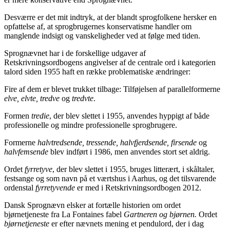
Desværre er det mit indtryk, at der blandt sprogfolkene hersker en
opfattelse af, at sprogbrugernes konservatisme handler om
manglende indsigt og vanskeligheder ved at følge med tiden.
Sprognævnet har i de forskellige udgaver af
Retskrivningsordbogens angivelser af de centrale ord i kategorien
talord siden 1955 haft en række problematiske ændringer:
Fire af dem er blevet trukket tilbage: Tilføjelsen af parallelformerne
elve, elvte, tredve
og
tredvte
.
Formen
tredie
, der blev slettet i 1955, anvendes hyppigt af både
professionelle og mindre professionelle sprogbrugere.
Formerne
halvtredsende, tressende, halvfjerdsende, firsende
og
halvfemsende
blev indført i 1986, men anvendes stort set aldrig.
Ordet
fyrretyve
, der blev slettet i 1955, bruges litterært, i skåltaler,
festsange og som navn på et værtshus i Aarhus, og det tilsvarende
ordenstal
fyrretyvende
er med i Retskrivningsordbogen 2012.
Dansk Sprognævn elsker at fortælle historien om ordet
bjørnetjeneste fra La Fontaines fabel
Gartneren og bjørnen.
Ordet
bjørnetjeneste
er efter nævnets mening et pendulord, der i dag