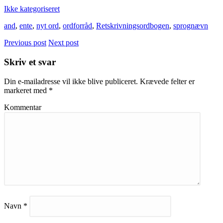
Ikke kategoriseret
and
,
ente
,
nyt ord
,
ordforråd
,
Retskrivningsordbogen
,
sprognævn
Previous post
Next post
Skriv et svar
Din e-mailadresse vil ikke blive publiceret.
Krævede felter er
markeret med
*
Kommentar
Navn
*