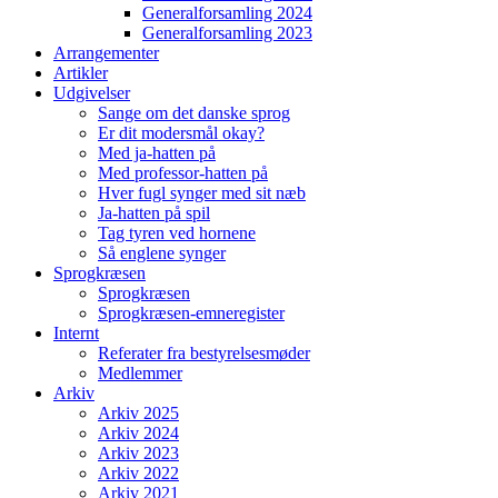
Generalforsamling 2024
Generalforsamling 2023
Arrangementer
Artikler
Udgivelser
Sange om det danske sprog
Er dit modersmål okay?
Med ja-hatten på
Med professor-hatten på
Hver fugl synger med sit næb
Ja-hatten på spil
Tag tyren ved hornene
Så englene synger
Sprogkræsen
Sprogkræsen
Sprogkræsen-emneregister
Internt
Referater fra bestyrelsesmøder
Medlemmer
Arkiv
Arkiv 2025
Arkiv 2024
Arkiv 2023
Arkiv 2022
Arkiv 2021