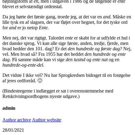
bøjningsform af
en
, men i udgaven i 1986 og de følgende er
ente
blevet et selvstændigt ordenstal.
Da jeg hørte det første gang, troede jeg, at det var en
and.
Måske en
lille tysk en af slagsen, der var fløjet over hegnet, for det tyske ord
for
and
er jo netop
Ente.
Men nej, det var rigtigt. Talordet
ente
er skabt for at udfylde et hul i
det danske sprog. Vi kan alle sige første, anden, tredje, fjerde, men
hvad hedder den 101. dag? Er det
den hundrede og første dag
? Nej,
vel. Men hvad så? Fra 1955 har det heddet
den hundrede og ente
dag
. På samme måde kan vi sige
den tusind og ente nat
og e
n
hundrede-og-ente-del.
Det vidste I ikke vel? Nu har Sprogkredsen bidraget til en forøgelse
af jeres ordforråd. 🙂
(Bindestregerne i indlægget er sat i overensstemmelse med
Retskrivningsordbogens nyeste udgave.)
admin
Author archive
Author website
28/01/2021