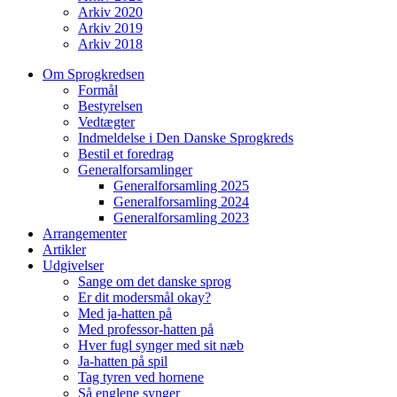
Arkiv 2020
Arkiv 2019
Arkiv 2018
Om Sprogkredsen
Formål
Bestyrelsen
Vedtægter
Indmeldelse i Den Danske Sprogkreds
Bestil et foredrag
Generalforsamlinger
Generalforsamling 2025
Generalforsamling 2024
Generalforsamling 2023
Arrangementer
Artikler
Udgivelser
Sange om det danske sprog
Er dit modersmål okay?
Med ja-hatten på
Med professor-hatten på
Hver fugl synger med sit næb
Ja-hatten på spil
Tag tyren ved hornene
Så englene synger