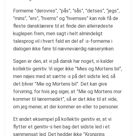
Formerne ”derovres”, ”pås”, ”sås”, ”detses”, ”jegs”,
”mins”, “ers”, “hvems” og “hvemses” kan nok få de
fleste dansklærere til at finde den allerrødeste
kuglepen frem, men sagt i helt almindeligt
talesprog vil i hvert fald en del af
-s
-formerne i
dialogen ikke føre til nævneværdig næserynken.
Sagen er den, at vi på dansk har noget, vi kalder
kollektiv genitiv. Vi siger ikke ”Mies og Mortens bil”,
men nøjes med at sætte
-s
på det sidste led, så
det bliver ”Mie og Mortens bil”. Det kan give
forvirring, for hvis jeg siger, at ”Mie og Mortens mor
kommer til lærermødet”, så er det ikke til at vide,
om jeg mener, at der kommer en eller to personer.
Et andet eksempel på kollektiv genitiv er, at vi
flytter et genitiv-s hen bag det sidste led i et
sammensat led. Det hedder ikke ”Kronprins