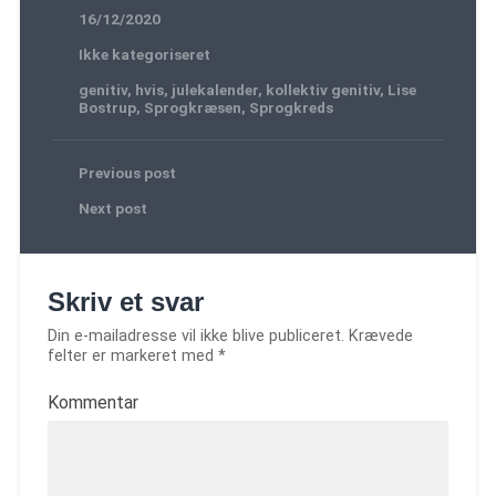
16/12/2020
Ikke kategoriseret
genitiv
,
hvis
,
julekalender
,
kollektiv genitiv
,
Lise
Bostrup
,
Sprogkræsen
,
Sprogkreds
Previous post
Next post
Skriv et svar
Din e-mailadresse vil ikke blive publiceret.
Krævede
felter er markeret med
*
Kommentar