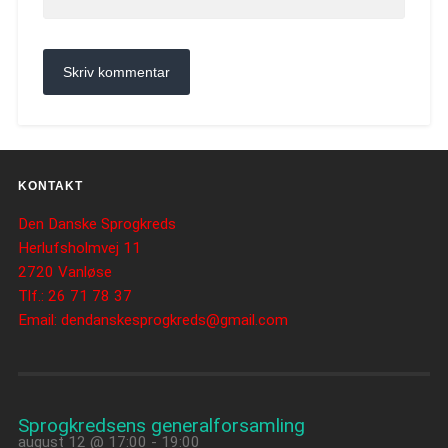
KONTAKT
Den Danske Sprogkreds
Herlufsholmvej 11
2720 Vanløse
Tlf.: 26 71 78 37
Email: dendanskesprogkreds@gmail.com
Sprogkredsens generalforsamling
august 12 @ 17:00
-
19:00