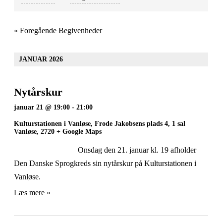
and
Views
Navigation
«
Foregående Begivenheder
JANUAR 2026
Nytårskur
januar 21 @ 19:00
-
21:00
Kulturstationen i Vanløse,
Frode Jakobsens plads 4, 1 sal
Vanløse
,
2720
+ Google Maps
Onsdag den 21. januar kl. 19 afholder
Den Danske Sprogkreds sin nytårskur på Kulturstationen i
Vanløse.
Læs mere »