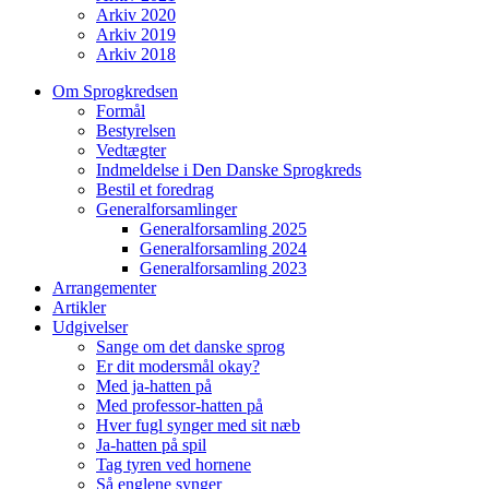
Arkiv 2020
Arkiv 2019
Arkiv 2018
Om Sprogkredsen
Formål
Bestyrelsen
Vedtægter
Indmeldelse i Den Danske Sprogkreds
Bestil et foredrag
Generalforsamlinger
Generalforsamling 2025
Generalforsamling 2024
Generalforsamling 2023
Arrangementer
Artikler
Udgivelser
Sange om det danske sprog
Er dit modersmål okay?
Med ja-hatten på
Med professor-hatten på
Hver fugl synger med sit næb
Ja-hatten på spil
Tag tyren ved hornene
Så englene synger