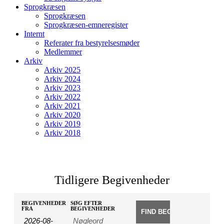
Sprogkræsen
Sprogkræsen
Sprogkræsen-emneregister
Internt
Referater fra bestyrelsesmøder
Medlemmer
Arkiv
Arkiv 2025
Arkiv 2024
Arkiv 2023
Arkiv 2022
Arkiv 2021
Arkiv 2020
Arkiv 2019
Arkiv 2018
Tidligere Begivenheder
Begivenheder
Begivenheder
BEGIVENHEDER
SØG EFTER
Søg
FRA
BEGIVENHEDER
Search