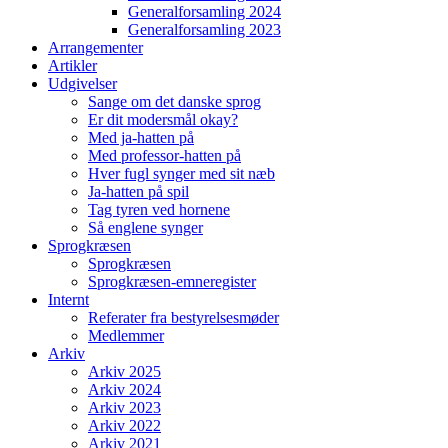
Generalforsamling 2024
Generalforsamling 2023
Arrangementer
Artikler
Udgivelser
Sange om det danske sprog
Er dit modersmål okay?
Med ja-hatten på
Med professor-hatten på
Hver fugl synger med sit næb
Ja-hatten på spil
Tag tyren ved hornene
Så englene synger
Sprogkræsen
Sprogkræsen
Sprogkræsen-emneregister
Internt
Referater fra bestyrelsesmøder
Medlemmer
Arkiv
Arkiv 2025
Arkiv 2024
Arkiv 2023
Arkiv 2022
Arkiv 2021