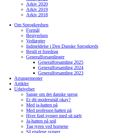
Arkiv 2020
Arkiv 2019
Arkiv 2018
Om Sprogkredsen
Formål
Bestyrelsen
Vedtægter
Indmeldelse i Den Danske Sprogkreds
Bestil et foredrag
Generalforsamlinger
Generalforsamling 2025
Generalforsamling 2024
Generalforsamling 2023
Arrangementer
Artikler
Udgivelser
Sange om det danske sprog
Er dit modersmål okay?
Med ja-hatten på
Med professor-hatten på
Hver fugl synger med sit næb
Ja-hatten på spil
Tag tyren ved hornene
Så englene synger