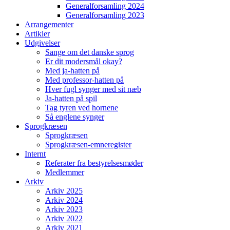
Generalforsamling 2024
Generalforsamling 2023
Arrangementer
Artikler
Udgivelser
Sange om det danske sprog
Er dit modersmål okay?
Med ja-hatten på
Med professor-hatten på
Hver fugl synger med sit næb
Ja-hatten på spil
Tag tyren ved hornene
Så englene synger
Sprogkræsen
Sprogkræsen
Sprogkræsen-emneregister
Internt
Referater fra bestyrelsesmøder
Medlemmer
Arkiv
Arkiv 2025
Arkiv 2024
Arkiv 2023
Arkiv 2022
Arkiv 2021