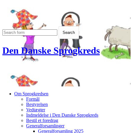
Den Danske Sprogkreds
Om Sprogkredsen
Formål
Bestyrelsen
Vedtægter
Indmeldelse i Den Danske Sprogkreds
Bestil et foredrag
Generalforsamlinger
Generalforsamling 2025