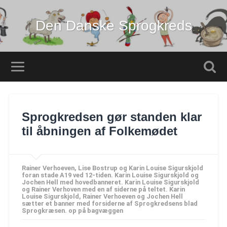
Den Danske Sprogkreds
Sprogkredsen gør standen klar
til åbningen af Folkemødet
Rainer Verhoeven, Lise Bostrup og Karin Louise Sigurskjold
foran stade A19 ved 12-tiden. Karin Louise Sigurskjold og
Jochen Hell med hovedbanneret. Karin Louise Sigurskjold
og Rainer Verhoven med en af siderne på teltet. Karin
Louise Sigurskjold, Rainer Verhoeven og Jochen Hell
sætter et banner med forsiderne af Sprogkredsens blad
Sprogkræsen. op på bagvæggen