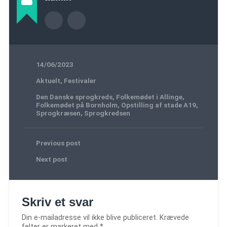
14/06/2023
Aktuelt
,
Festivaler
Den Danske sprogkreds
,
Folkemødet i Allinge
,
Folkemødet på Bornholm
,
Opstilling af stade A19
,
Sprogkræsen
,
Sprogkredsen
Previous post
Next post
Skriv et svar
Din e-mailadresse vil ikke blive publiceret.
Krævede
felter er markeret med
*