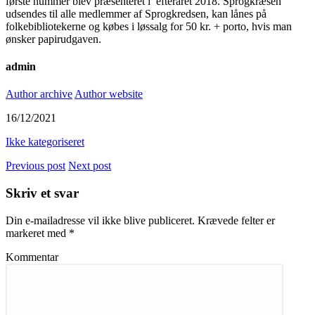
første nummer blev præsenteret i efteråret 2018. Sprogkræsen
udsendes til alle medlemmer af Sprogkredsen, kan lånes på
folkebibliotekerne og købes i løssalg for 50 kr. + porto, hvis man
ønsker papirudgaven.
admin
Author archive
Author website
16/12/2021
Ikke kategoriseret
Previous post
Next post
Skriv et svar
Din e-mailadresse vil ikke blive publiceret.
Krævede felter er
markeret med
*
Kommentar