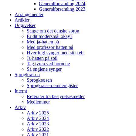
Generalforsamling 2024
Generalforsamling 2023
Arrangementer
Artikler
Udgivelser
Sange om det danske sprog
Er dit modersmål okay?
Med ja-hatten på
Med professor-hatten på
Hver fugl synger med sit næb
Ja-hatten på spil
Tag tyren ved hornene
Så englene synger
Sprogkræsen
Sprogkræsen
Sprogkræsen-emneregister
Internt
Referater fra bestyrelsesmøder
Medlemmer
Arkiv
Arkiv 2025
Arkiv 2024
Arkiv 2023
Arkiv 2022
Arkiv 2021