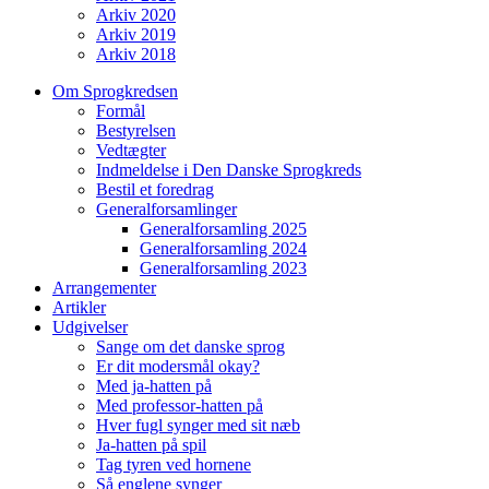
Arkiv 2020
Arkiv 2019
Arkiv 2018
Om Sprogkredsen
Formål
Bestyrelsen
Vedtægter
Indmeldelse i Den Danske Sprogkreds
Bestil et foredrag
Generalforsamlinger
Generalforsamling 2025
Generalforsamling 2024
Generalforsamling 2023
Arrangementer
Artikler
Udgivelser
Sange om det danske sprog
Er dit modersmål okay?
Med ja-hatten på
Med professor-hatten på
Hver fugl synger med sit næb
Ja-hatten på spil
Tag tyren ved hornene
Så englene synger