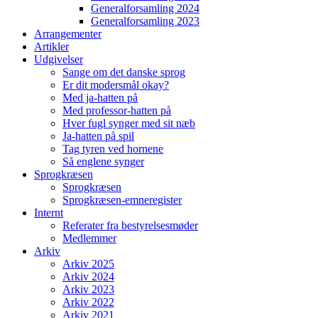
Generalforsamling 2024
Generalforsamling 2023
Arrangementer
Artikler
Udgivelser
Sange om det danske sprog
Er dit modersmål okay?
Med ja-hatten på
Med professor-hatten på
Hver fugl synger med sit næb
Ja-hatten på spil
Tag tyren ved hornene
Så englene synger
Sprogkræsen
Sprogkræsen
Sprogkræsen-emneregister
Internt
Referater fra bestyrelsesmøder
Medlemmer
Arkiv
Arkiv 2025
Arkiv 2024
Arkiv 2023
Arkiv 2022
Arkiv 2021