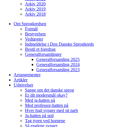
Arkiv 2020
Arkiv 2019
Arkiv 2018
Om Sprogkredsen
Formål
Bestyrelsen
Vedtægter
Indmeldelse i Den Danske Sprogkreds
Bestil et foredrag
Generalforsamlinger
Generalforsamling 2025
Generalforsamling 2024
Generalforsamling 2023
Arrangementer
Artikler
Udgivelser
Sange om det danske sprog
Er dit modersmål okay?
Med ja-hatten på
Med professor-hatten på
Hver fugl synger med sit næb
Ja-hatten på spil
Tag tyren ved hornene
Så englene synger