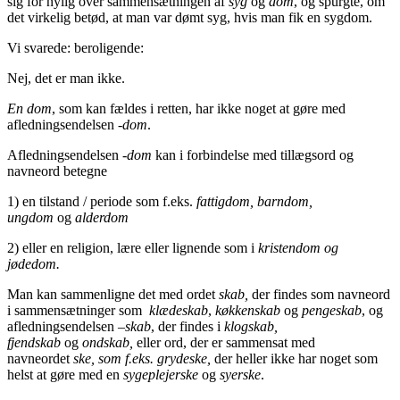
sig for nylig over sammensætningen af
syg
og
dom
, og spurgte, om
det virkelig betød, at man var dømt syg, hvis man fik en sygdom.
Vi svarede: beroligende:
Nej, det er man ikke.
En dom
, som kan fældes i retten, har ikke noget at gøre med
afledningsendelsen
-dom
.
Afledningsendelsen
-dom
kan i forbindelse med tillægsord og
navneord betegne
1) en tilstand / periode som f.eks.
fattigdom, barndom,
ungdom
og
alderdom
2) eller en religion, lære eller lignende som i
kristendom og
jødedom
.
Man kan sammenligne det med ordet
skab,
der findes som navneord
i sammensætninger som
klædeskab
,
køkkenskab
og
pengeskab
, og
afledningsendelsen
–skab
, der findes i
klogskab,
fjendskab
og
ondskab,
eller ord, der er sammensat med
navneordet
ske, som f.eks. grydeske,
der heller ikke har noget som
helst at gøre med en
sygeplejerske
og
syerske
.