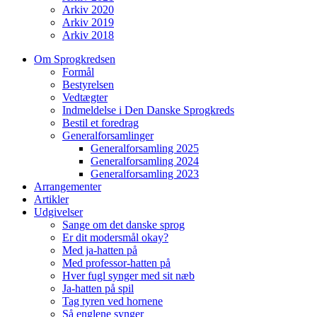
Arkiv 2020
Arkiv 2019
Arkiv 2018
Om Sprogkredsen
Formål
Bestyrelsen
Vedtægter
Indmeldelse i Den Danske Sprogkreds
Bestil et foredrag
Generalforsamlinger
Generalforsamling 2025
Generalforsamling 2024
Generalforsamling 2023
Arrangementer
Artikler
Udgivelser
Sange om det danske sprog
Er dit modersmål okay?
Med ja-hatten på
Med professor-hatten på
Hver fugl synger med sit næb
Ja-hatten på spil
Tag tyren ved hornene
Så englene synger