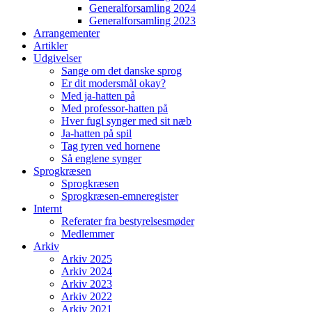
Generalforsamling 2024
Generalforsamling 2023
Arrangementer
Artikler
Udgivelser
Sange om det danske sprog
Er dit modersmål okay?
Med ja-hatten på
Med professor-hatten på
Hver fugl synger med sit næb
Ja-hatten på spil
Tag tyren ved hornene
Så englene synger
Sprogkræsen
Sprogkræsen
Sprogkræsen-emneregister
Internt
Referater fra bestyrelsesmøder
Medlemmer
Arkiv
Arkiv 2025
Arkiv 2024
Arkiv 2023
Arkiv 2022
Arkiv 2021