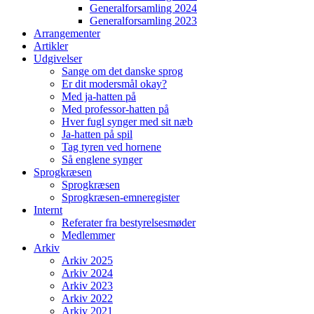
Generalforsamling 2024
Generalforsamling 2023
Arrangementer
Artikler
Udgivelser
Sange om det danske sprog
Er dit modersmål okay?
Med ja-hatten på
Med professor-hatten på
Hver fugl synger med sit næb
Ja-hatten på spil
Tag tyren ved hornene
Så englene synger
Sprogkræsen
Sprogkræsen
Sprogkræsen-emneregister
Internt
Referater fra bestyrelsesmøder
Medlemmer
Arkiv
Arkiv 2025
Arkiv 2024
Arkiv 2023
Arkiv 2022
Arkiv 2021