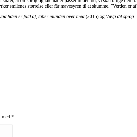
n sikrer, at ordsprog og talemåder passer til den tid, vi skal bruge dem 
yrker smilenes størrelse eller får mavesyren til at skumme. ”Verden er af
ad tiden er fuld af, løber munden over med
(2015) og
Vælg dit sprog –
et med
*