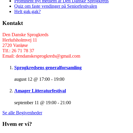
Prominent nyt medlem af Den Danske Sprogkreds
Quiz om faste vendinger på Seniorfestivalen
Helt gak-gak?
Kontakt
Den Danske Sprogkreds
Herlufsholmvej 11
2720 Vanløse
Tlf.: 26 71 78 37
Email: dendanskesprogkreds@gmail.com
Sprogkredsens generalforsamling
august 12 @ 17:00
-
19:00
Amager Litteraturfestival
september 11 @ 19:00
-
21:00
Se alle Begivenheder
Hvem er vi?