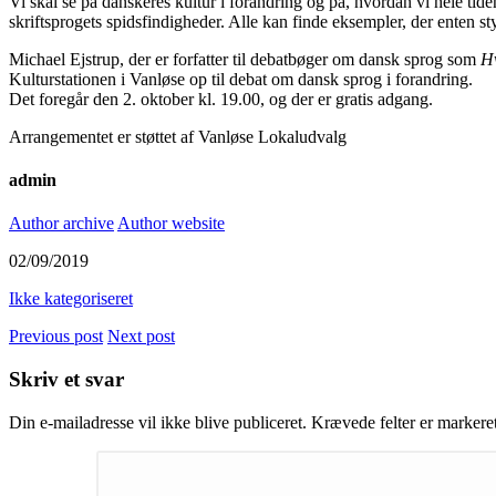
Vi skal se på danskeres kultur i forandring og på, hvordan vi hele tide
skriftsprogets spidsfindigheder. Alle kan finde eksempler, der enten st
Michael Ejstrup, der er forfatter til debatbøger om dansk sprog som
Hv
Kulturstationen i Vanløse op til debat om dansk sprog i forandring.
Det foregår den 2. oktober kl. 19.00, og der er gratis adgang.
Arrangementet er støttet af Vanløse Lokaludvalg
admin
Author archive
Author website
02/09/2019
Ikke kategoriseret
Previous post
Next post
Skriv et svar
Din e-mailadresse vil ikke blive publiceret.
Krævede felter er marker