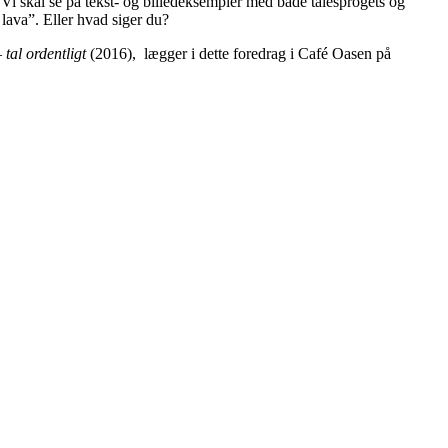
i. Vi skal se på tekst- og billedeksempler med både talesprogets og
 lava”. Eller hvad siger du?
 tal ordentligt
(2016), lægger i dette foredrag i Café Oasen på