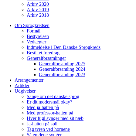
Arkiv 2020
Arkiv 2019
Arkiv 2018
Om Sprogkredsen
Formål
Bestyrelsen
Vedtægter
Indmeldelse i Den Danske Sprogkreds
Bestil et foredrag
Generalforsamlinger
Generalforsamling 2025
Generalforsamling 2024
Generalforsamling 2023
Arrangementer
Artikler
Udgivelser
Sange om det danske sprog
Er dit modersmål okay?
Med ja-hatten på
Med professor-hatten på
Hver fugl synger med sit næb
Ja-hatten på spil
Tag tyren ved hornene
Så englene synger