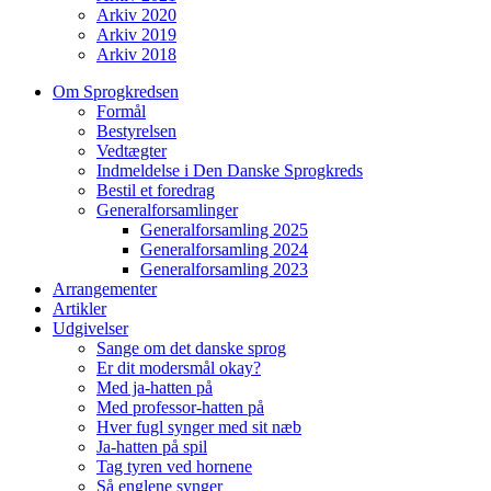
Arkiv 2020
Arkiv 2019
Arkiv 2018
Om Sprogkredsen
Formål
Bestyrelsen
Vedtægter
Indmeldelse i Den Danske Sprogkreds
Bestil et foredrag
Generalforsamlinger
Generalforsamling 2025
Generalforsamling 2024
Generalforsamling 2023
Arrangementer
Artikler
Udgivelser
Sange om det danske sprog
Er dit modersmål okay?
Med ja-hatten på
Med professor-hatten på
Hver fugl synger med sit næb
Ja-hatten på spil
Tag tyren ved hornene
Så englene synger