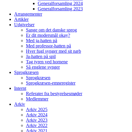
Generalforsamling 2024
Generalforsamling 2023
Arrangementer
Artikler
Udgivelser
Sange om det danske sprog
Er dit modersmål okay?
Med ja-hatten på
Med professor-hatten på
Hver fugl synger med sit næb
Ja-hatten på spil
Tag tyren ved hornene
Så englene synger
Sprogkræsen
Sprogkræsen
Sprogkræsen-emneregister
Internt
Referater fra bestyrelsesmøder
Medlemmer
Arkiv
Arkiv 2025
Arkiv 2024
Arkiv 2023
Arkiv 2022
Arkiv 2021