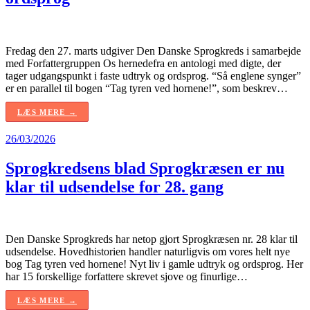
Fredag den 27. marts udgiver Den Danske Sprogkreds i samarbejde
med Forfattergruppen Os hernedefra en antologi med digte, der
tager udgangspunkt i faste udtryk og ordsprog. “Så englene synger”
er en parallel til bogen “Tag tyren ved hornene!”, som beskrev…
LÆS MERE →
26/03/2026
Sprogkredsens blad Sprogkræsen er nu
klar til udsendelse for 28. gang
Den Danske Sprogkreds har netop gjort Sprogkræsen nr. 28 klar til
udsendelse. Hovedhistorien handler naturligvis om vores helt nye
bog Tag tyren ved hornene! Nyt liv i gamle udtryk og ordsprog. Her
har 15 forskellige forfattere skrevet sjove og finurlige…
LÆS MERE →