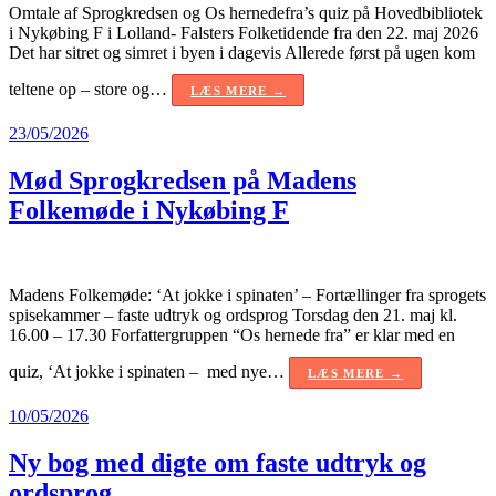
Omtale af Sprogkredsen og Os hernedefra’s quiz på Hovedbibliotek
i Nykøbing F i Lolland- Falsters Folketidende fra den 22. maj 2026
Det har sitret og simret i byen i dagevis Allerede først på ugen kom
teltene op – store og…
LÆS MERE →
23/05/2026
Mød Sprogkredsen på Madens
Folkemøde i Nykøbing F
Madens Folkemøde: ‘At jokke i spinaten’ – Fortællinger fra sprogets
spisekammer – faste udtryk og ordsprog Torsdag den 21. maj kl.
16.00 – 17.30 Forfattergruppen “Os hernede fra” er klar med en
quiz, ‘At jokke i spinaten – med nye…
LÆS MERE →
10/05/2026
Ny bog med digte om faste udtryk og
ordsprog