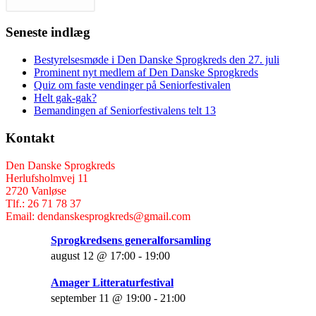
Seneste indlæg
Bestyrelsesmøde i Den Danske Sprogkreds den 27. juli
Prominent nyt medlem af Den Danske Sprogkreds
Quiz om faste vendinger på Seniorfestivalen
Helt gak-gak?
Bemandingen af Seniorfestivalens telt 13
Kontakt
Den Danske Sprogkreds
Herlufsholmvej 11
2720 Vanløse
Tlf.: 26 71 78 37
Email: dendanskesprogkreds@gmail.com
Sprogkredsens generalforsamling
august 12 @ 17:00
-
19:00
Amager Litteraturfestival
september 11 @ 19:00
-
21:00