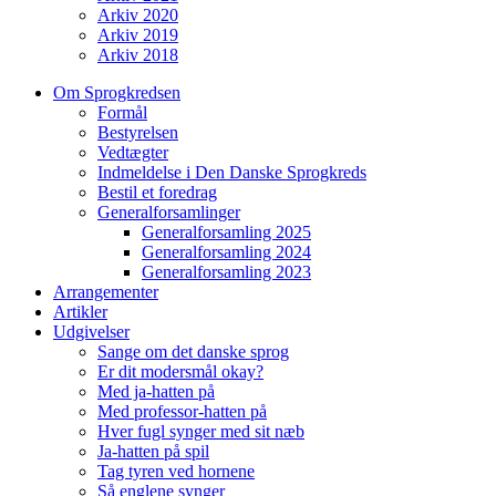
Arkiv 2020
Arkiv 2019
Arkiv 2018
Om Sprogkredsen
Formål
Bestyrelsen
Vedtægter
Indmeldelse i Den Danske Sprogkreds
Bestil et foredrag
Generalforsamlinger
Generalforsamling 2025
Generalforsamling 2024
Generalforsamling 2023
Arrangementer
Artikler
Udgivelser
Sange om det danske sprog
Er dit modersmål okay?
Med ja-hatten på
Med professor-hatten på
Hver fugl synger med sit næb
Ja-hatten på spil
Tag tyren ved hornene
Så englene synger