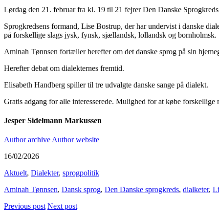
Lørdag den 21. februar fra kl. 19 til 21 fejrer Den Danske Sprogkred
Sprogkredsens formand, Lise Bostrup, der har undervist i danske diale
på forskellige slags jysk, fynsk, sjællandsk, lollandsk og bornholmsk.
Aminah Tønnsen fortæller herefter om det danske sprog på sin hjeme
Herefter debat om dialekternes fremtid.
Elisabeth Handberg spiller til tre udvalgte danske sange på dialekt.
Gratis adgang for alle interesserede. Mulighed for at købe forskelli
Jesper Sidelmann Markussen
Author archive
Author website
16/02/2026
Aktuelt
,
Dialekter
,
sprogpolitik
Aminah Tønnsen
,
Dansk sprog
,
Den Danske sprogkreds
,
dialketer
,
L
Previous post
Next post