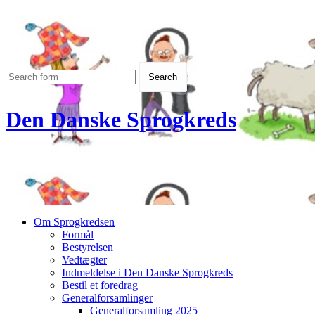
Den Danske Sprogkreds
Om Sprogkredsen
Formål
Bestyrelsen
Vedtægter
Indmeldelse i Den Danske Sprogkreds
Bestil et foredrag
Generalforsamlinger
Generalforsamling 2025