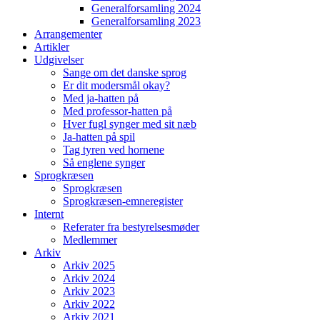
Generalforsamling 2024
Generalforsamling 2023
Arrangementer
Artikler
Udgivelser
Sange om det danske sprog
Er dit modersmål okay?
Med ja-hatten på
Med professor-hatten på
Hver fugl synger med sit næb
Ja-hatten på spil
Tag tyren ved hornene
Så englene synger
Sprogkræsen
Sprogkræsen
Sprogkræsen-emneregister
Internt
Referater fra bestyrelsesmøder
Medlemmer
Arkiv
Arkiv 2025
Arkiv 2024
Arkiv 2023
Arkiv 2022
Arkiv 2021