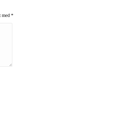
et med
*