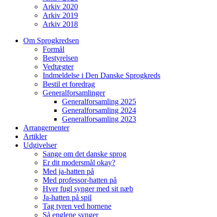
Arkiv 2020
Arkiv 2019
Arkiv 2018
Om Sprogkredsen
Formål
Bestyrelsen
Vedtægter
Indmeldelse i Den Danske Sprogkreds
Bestil et foredrag
Generalforsamlinger
Generalforsamling 2025
Generalforsamling 2024
Generalforsamling 2023
Arrangementer
Artikler
Udgivelser
Sange om det danske sprog
Er dit modersmål okay?
Med ja-hatten på
Med professor-hatten på
Hver fugl synger med sit næb
Ja-hatten på spil
Tag tyren ved hornene
Så englene synger