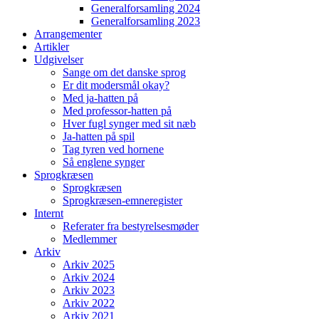
Generalforsamling 2024
Generalforsamling 2023
Arrangementer
Artikler
Udgivelser
Sange om det danske sprog
Er dit modersmål okay?
Med ja-hatten på
Med professor-hatten på
Hver fugl synger med sit næb
Ja-hatten på spil
Tag tyren ved hornene
Så englene synger
Sprogkræsen
Sprogkræsen
Sprogkræsen-emneregister
Internt
Referater fra bestyrelsesmøder
Medlemmer
Arkiv
Arkiv 2025
Arkiv 2024
Arkiv 2023
Arkiv 2022
Arkiv 2021