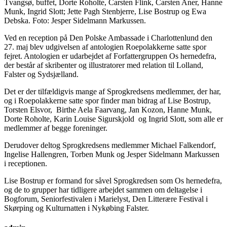
Tvangsø, buffet, Dorte Roholte, Carsten Flink, Carsten Aner, Hanne
Munk, Ingrid Slott; Jette Pagh Stenbjerre, Lise Bostrup og Ewa
Debska. Foto: Jesper Sidelmann Markussen.
Ved en reception på Den Polske Ambassade i Charlottenlund den
27. maj blev udgivelsen af antologien Roepolakkerne satte spor
fejret. Antologien er udarbejdet af Forfattergruppen Os hernedefra,
der består af skribenter og illustratorer med relation til Lolland,
Falster og Sydsjælland.
Det er der tilfældigvis mange af Sprogkredsens medlemmer, der har,
og i Roepolakkerne satte spor finder man bidrag af Lise Bostrup,
Torsten Elsvor, Birthe Aela Faarvang, Jan Kozon, Hanne Munk,
Dorte Roholte, Karin Louise Sigurskjold og Ingrid Slott, som alle er
medlemmer af begge foreninger.
Derudover deltog Sprogkredsens medlemmer Michael Falkendorf,
Ingelise Hallengren, Torben Munk og Jesper Sidelmann Markussen
i receptionen.
Lise Bostrup er formand for såvel Sprogkredsen som Os hernedefra,
og de to grupper har tidligere arbejdet sammen om deltagelse i
Bogforum, Seniorfestivalen i Marielyst, Den Litterære Festival i
Skørping og Kulturnatten i Nykøbing Falster.