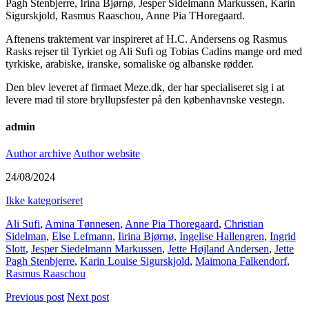
Pagh Stenbjerre, Irina Bjørnø, Jesper Sidelmann Markussen, Karin
Sigurskjold, Rasmus Raaschou, Anne Pia THoregaard.
Aftenens traktement var inspireret af H.C. Andersens og Rasmus
Rasks rejser til Tyrkiet og Ali Sufi og Tobias Cadins mange ord med
tyrkiske, arabiske, iranske, somaliske og albanske rødder.
Den blev leveret af firmaet Meze.dk, der har specialiseret sig i at
levere mad til store bryllupsfester på den københavnske vestegn.
admin
Author archive
Author website
24/08/2024
Ikke kategoriseret
Ali Sufi
,
Amina Tønnesen
,
Anne Pia Thoregaard
,
Christian
Sidelman
,
Else Lefmann
,
Iirina Bjørnø
,
Ingelise Hallengren
,
Ingrid
Slott
,
Jesper Siedelmann Markussen
,
Jette Højland Andersen
,
Jette
Pagh Stenbjerre
,
Karin Louise Sigurskjold
,
Maimona Falkendorf
,
Rasmus Raaschou
Previous post
Next post