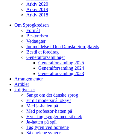
Arkiv 2020
Arkiv 2019
Arkiv 2018
Om Sprogkredsen
Formål
Bestyrelsen
Vedtægter
Indmeldelse i Den Danske Sprogkreds
Bestil et foredrag
Generalforsamlinger
Generalforsamling 2025
Generalforsamling 2024
Generalforsamling 2023
Arrangementer
Artikler
Udgivelser
Sange om det danske sprog
Er dit modersmål okay?
Med ja-hatten på
Med professor-hatten på
Hver fugl synger med sit næb
Ja-hatten på spil
Tag tyren ved hornene
Så englene synger