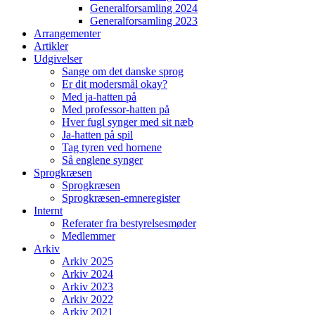
Generalforsamling 2024
Generalforsamling 2023
Arrangementer
Artikler
Udgivelser
Sange om det danske sprog
Er dit modersmål okay?
Med ja-hatten på
Med professor-hatten på
Hver fugl synger med sit næb
Ja-hatten på spil
Tag tyren ved hornene
Så englene synger
Sprogkræsen
Sprogkræsen
Sprogkræsen-emneregister
Internt
Referater fra bestyrelsesmøder
Medlemmer
Arkiv
Arkiv 2025
Arkiv 2024
Arkiv 2023
Arkiv 2022
Arkiv 2021