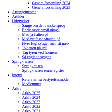
Generalforsamling 2024
Generalforsamling 2023
Arrangementer
Artikler
Udgivelser
Sange om det danske sprog
Er dit modersmål okay?
Med ja-hatten på
Med professor-hatten på
Hver fugl synger med sit næb
Ja-hatten på spil
Tag tyren ved hornene
Så englene synger
Sprogkræsen
Sprogkræsen
Sprogkræsen-emneregister
Internt
Referater fra bestyrelsesmøder
Medlemmer
Arkiv
Arkiv 2025
Arkiv 2024
Arkiv 2023
Arkiv 2022
Arkiv 2021