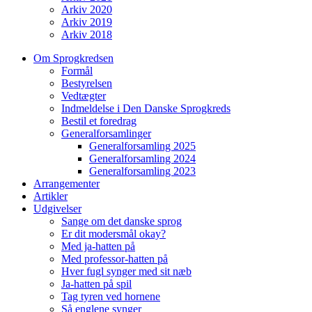
Arkiv 2020
Arkiv 2019
Arkiv 2018
Om Sprogkredsen
Formål
Bestyrelsen
Vedtægter
Indmeldelse i Den Danske Sprogkreds
Bestil et foredrag
Generalforsamlinger
Generalforsamling 2025
Generalforsamling 2024
Generalforsamling 2023
Arrangementer
Artikler
Udgivelser
Sange om det danske sprog
Er dit modersmål okay?
Med ja-hatten på
Med professor-hatten på
Hver fugl synger med sit næb
Ja-hatten på spil
Tag tyren ved hornene
Så englene synger