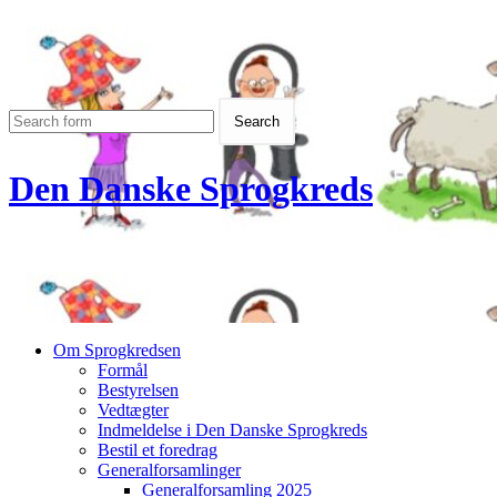
Den Danske Sprogkreds
Om Sprogkredsen
Formål
Bestyrelsen
Vedtægter
Indmeldelse i Den Danske Sprogkreds
Bestil et foredrag
Generalforsamlinger
Generalforsamling 2025