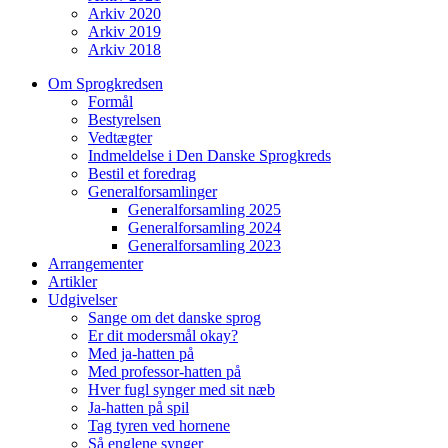
Arkiv 2020
Arkiv 2019
Arkiv 2018
Om Sprogkredsen
Formål
Bestyrelsen
Vedtægter
Indmeldelse i Den Danske Sprogkreds
Bestil et foredrag
Generalforsamlinger
Generalforsamling 2025
Generalforsamling 2024
Generalforsamling 2023
Arrangementer
Artikler
Udgivelser
Sange om det danske sprog
Er dit modersmål okay?
Med ja-hatten på
Med professor-hatten på
Hver fugl synger med sit næb
Ja-hatten på spil
Tag tyren ved hornene
Så englene synger