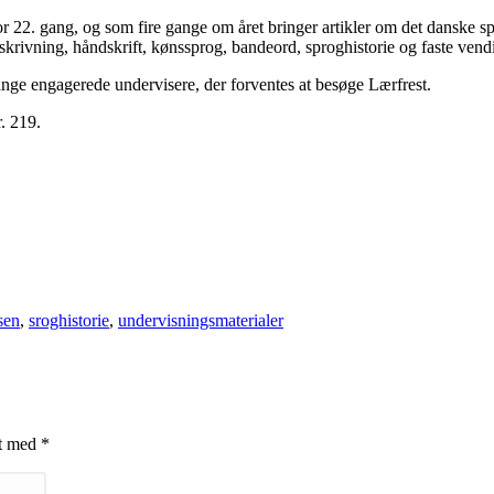
 22. gang, og som fire gange om året bringer artikler om det danske sp
skrivning, håndskrift, kønssprog, bandeord, sproghistorie og faste vend
nge engagerede undervisere, der forventes at besøge Lærfrest.
. 219.
sen
,
sroghistorie
,
undervisningsmaterialer
et med
*