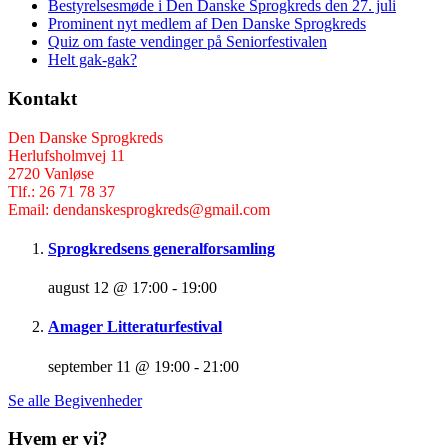
Bestyrelsesmøde i Den Danske Sprogkreds den 27. juli
Prominent nyt medlem af Den Danske Sprogkreds
Quiz om faste vendinger på Seniorfestivalen
Helt gak-gak?
Kontakt
Den Danske Sprogkreds
Herlufsholmvej 11
2720 Vanløse
Tlf.: 26 71 78 37
Email: dendanskesprogkreds@gmail.com
Sprogkredsens generalforsamling
august 12 @ 17:00
-
19:00
Amager Litteraturfestival
september 11 @ 19:00
-
21:00
Se alle Begivenheder
Hvem er vi?