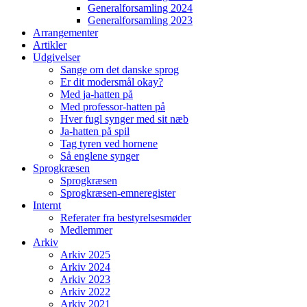
Generalforsamling 2024
Generalforsamling 2023
Arrangementer
Artikler
Udgivelser
Sange om det danske sprog
Er dit modersmål okay?
Med ja-hatten på
Med professor-hatten på
Hver fugl synger med sit næb
Ja-hatten på spil
Tag tyren ved hornene
Så englene synger
Sprogkræsen
Sprogkræsen
Sprogkræsen-emneregister
Internt
Referater fra bestyrelsesmøder
Medlemmer
Arkiv
Arkiv 2025
Arkiv 2024
Arkiv 2023
Arkiv 2022
Arkiv 2021