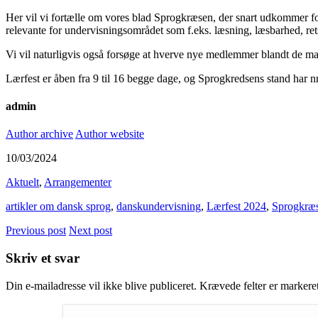
Her vil vi fortælle om vores blad Sprogkræsen, der snart udkommer for
relevante for undervisningsområdet som f.eks. læsning, læsbarhed, ret
Vi vil naturligvis også forsøge at hverve nye medlemmer blandt de ma
Lærfest er åben fra 9 til 16 begge dage, og Sprogkredsens stand har nr
admin
Author archive
Author website
10/03/2024
Aktuelt
,
Arrangementer
artikler om dansk sprog
,
danskundervisning
,
Lærfest 2024
,
Sprogkræ
Previous post
Next post
Skriv et svar
Din e-mailadresse vil ikke blive publiceret.
Krævede felter er marker