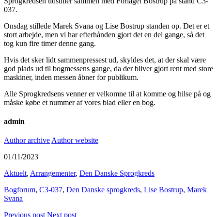
Sprogkredsen udstiller sammen med Forlaget Bostrup på stand C3-
037.
Onsdag stillede Marek Svana og Lise Bostrup standen op. Det er et
stort arbejde, men vi har efterhånden gjort det en del gange, så det
tog kun fire timer denne gang.
Hvis det sker lidt sammenpressest ud, skyldes det, at der skal være
god plads ud til bogmessens gange, da der bliver gjort rent med store
maskiner, inden messen åbner for publikum.
Alle Sprogkredsens venner er velkomne til at komme og hilse på og
måske købe et nummer af vores blad eller en bog.
admin
Author archive
Author website
01/11/2023
Aktuelt
,
Arrangementer
,
Den Danske Sprogkreds
Bogforum
,
C3-037
,
Den Danske sprogkreds
,
Lise Bostrup
,
Marek
Svana
Previous post
Next post