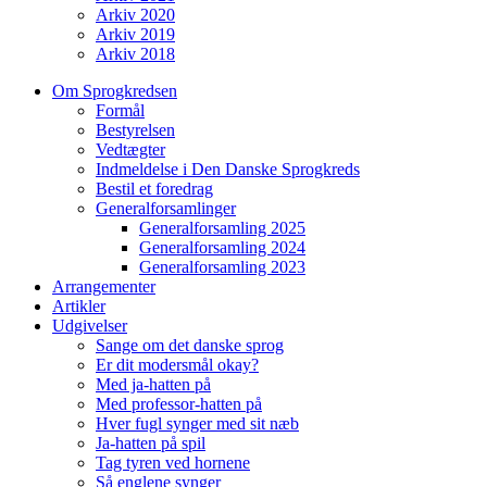
Arkiv 2020
Arkiv 2019
Arkiv 2018
Om Sprogkredsen
Formål
Bestyrelsen
Vedtægter
Indmeldelse i Den Danske Sprogkreds
Bestil et foredrag
Generalforsamlinger
Generalforsamling 2025
Generalforsamling 2024
Generalforsamling 2023
Arrangementer
Artikler
Udgivelser
Sange om det danske sprog
Er dit modersmål okay?
Med ja-hatten på
Med professor-hatten på
Hver fugl synger med sit næb
Ja-hatten på spil
Tag tyren ved hornene
Så englene synger