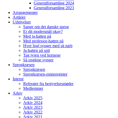
Generalforsamling 2024
Generalforsamling 2023
Arrangementer
Artikler
Udgivelser
Sange om det danske sprog
Er dit modersmål okay?
Med ja-hatten på
Med professor-hatten på
Hver fugl synger med sit næb
Ja-hatten på spil
Tag tyren ved hornene
Så englene synger
Sprogkræsen
Sprogkræsen
Sprogkræsen-emneregister
Internt
Referater fra bestyrelsesmøder
Medlemmer
Arkiv
Arkiv 2025
Arkiv 2024
Arkiv 2023
Arkiv 2022
Arkiv 2021