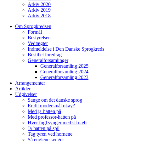
Arkiv 2020
Arkiv 2019
Arkiv 2018
Om Sprogkredsen
Formål
Bestyrelsen
Vedtægter
Indmeldelse i Den Danske Sprogkreds
Bestil et foredrag
Generalforsamlinger
Generalforsamling 2025
Generalforsamling 2024
Generalforsamling 2023
Arrangementer
Artikler
Udgivelser
Sange om det danske sprog
Er dit modersmål okay?
Med ja-hatten på
Med professor-hatten på
Hver fugl synger med sit næb
Ja-hatten på spil
Tag tyren ved hornene
Så englene synger