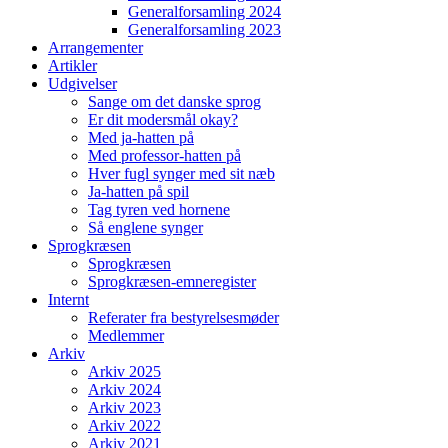
Generalforsamling 2024
Generalforsamling 2023
Arrangementer
Artikler
Udgivelser
Sange om det danske sprog
Er dit modersmål okay?
Med ja-hatten på
Med professor-hatten på
Hver fugl synger med sit næb
Ja-hatten på spil
Tag tyren ved hornene
Så englene synger
Sprogkræsen
Sprogkræsen
Sprogkræsen-emneregister
Internt
Referater fra bestyrelsesmøder
Medlemmer
Arkiv
Arkiv 2025
Arkiv 2024
Arkiv 2023
Arkiv 2022
Arkiv 2021