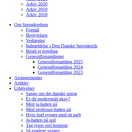
Arkiv 2020
Arkiv 2019
Arkiv 2018
Om Sprogkredsen
Formål
Bestyrelsen
Vedtægter
Indmeldelse i Den Danske Sprogkreds
Bestil et foredrag
Generalforsamlinger
Generalforsamling 2025
Generalforsamling 2024
Generalforsamling 2023
Arrangementer
Artikler
Udgivelser
Sange om det danske sprog
Er dit modersmål okay?
Med ja-hatten på
Med professor-hatten på
Hver fugl synger med sit næb
Ja-hatten på spil
Tag tyren ved hornene
Så englene synger