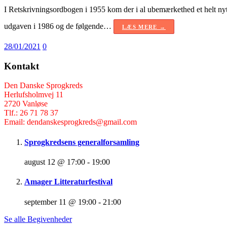
I Retskrivningsordbogen i 1955 kom der i al ubemærkethed et helt nyt
udgaven i 1986 og de følgende…
LÆS MERE →
28/01/2021
0
Kontakt
Den Danske Sprogkreds
Herlufsholmvej 11
2720 Vanløse
Tlf.: 26 71 78 37
Email: dendanskesprogkreds@gmail.com
Sprogkredsens generalforsamling
august 12 @ 17:00
-
19:00
Amager Litteraturfestival
september 11 @ 19:00
-
21:00
Se alle Begivenheder