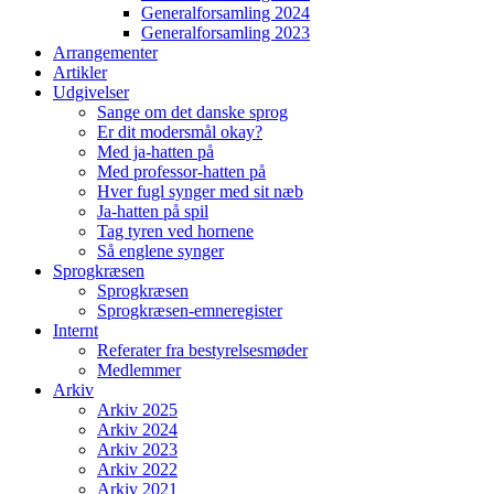
Generalforsamling 2024
Generalforsamling 2023
Arrangementer
Artikler
Udgivelser
Sange om det danske sprog
Er dit modersmål okay?
Med ja-hatten på
Med professor-hatten på
Hver fugl synger med sit næb
Ja-hatten på spil
Tag tyren ved hornene
Så englene synger
Sprogkræsen
Sprogkræsen
Sprogkræsen-emneregister
Internt
Referater fra bestyrelsesmøder
Medlemmer
Arkiv
Arkiv 2025
Arkiv 2024
Arkiv 2023
Arkiv 2022
Arkiv 2021