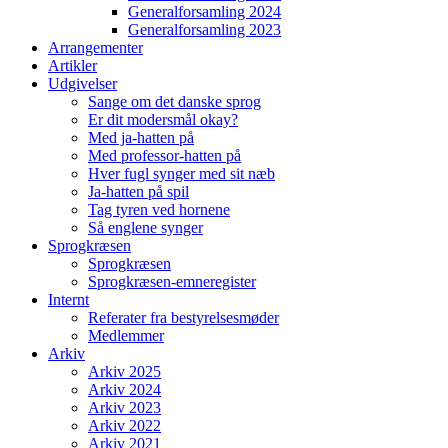
Generalforsamling 2024
Generalforsamling 2023
Arrangementer
Artikler
Udgivelser
Sange om det danske sprog
Er dit modersmål okay?
Med ja-hatten på
Med professor-hatten på
Hver fugl synger med sit næb
Ja-hatten på spil
Tag tyren ved hornene
Så englene synger
Sprogkræsen
Sprogkræsen
Sprogkræsen-emneregister
Internt
Referater fra bestyrelsesmøder
Medlemmer
Arkiv
Arkiv 2025
Arkiv 2024
Arkiv 2023
Arkiv 2022
Arkiv 2021