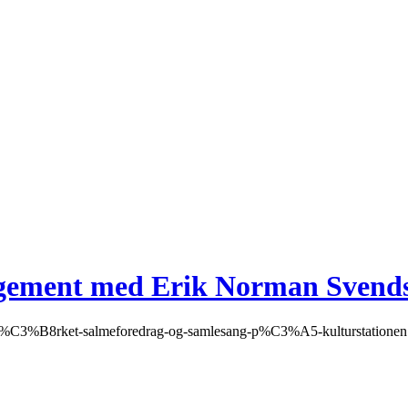
ngement med Erik Norman Svend
s-i-m%C3%B8rket-salmeforedrag-og-samlesang-p%C3%A5-kulturstationen