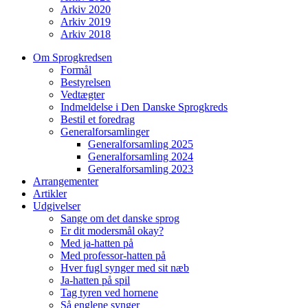
Arkiv 2020
Arkiv 2019
Arkiv 2018
Om Sprogkredsen
Formål
Bestyrelsen
Vedtægter
Indmeldelse i Den Danske Sprogkreds
Bestil et foredrag
Generalforsamlinger
Generalforsamling 2025
Generalforsamling 2024
Generalforsamling 2023
Arrangementer
Artikler
Udgivelser
Sange om det danske sprog
Er dit modersmål okay?
Med ja-hatten på
Med professor-hatten på
Hver fugl synger med sit næb
Ja-hatten på spil
Tag tyren ved hornene
Så englene synger