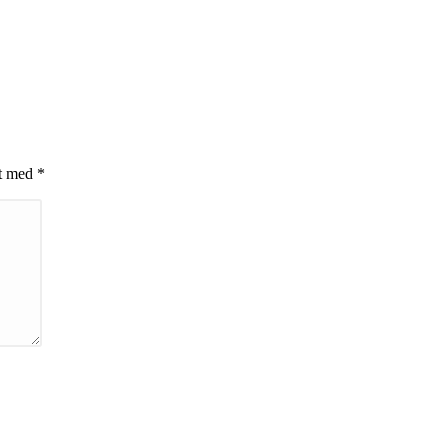
et med
*