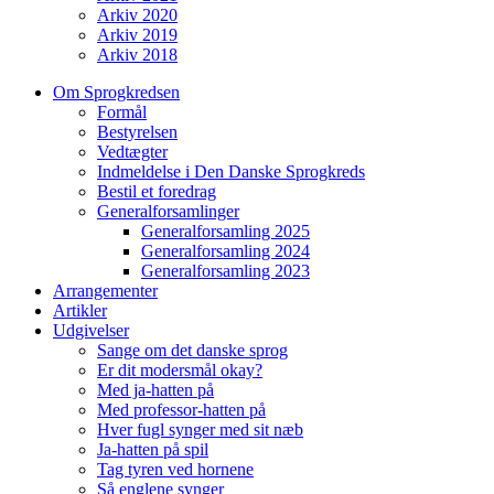
Arkiv 2020
Arkiv 2019
Arkiv 2018
Om Sprogkredsen
Formål
Bestyrelsen
Vedtægter
Indmeldelse i Den Danske Sprogkreds
Bestil et foredrag
Generalforsamlinger
Generalforsamling 2025
Generalforsamling 2024
Generalforsamling 2023
Arrangementer
Artikler
Udgivelser
Sange om det danske sprog
Er dit modersmål okay?
Med ja-hatten på
Med professor-hatten på
Hver fugl synger med sit næb
Ja-hatten på spil
Tag tyren ved hornene
Så englene synger