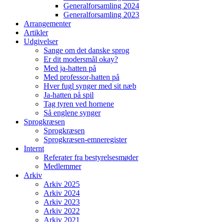
Generalforsamling 2024
Generalforsamling 2023
Arrangementer
Artikler
Udgivelser
Sange om det danske sprog
Er dit modersmål okay?
Med ja-hatten på
Med professor-hatten på
Hver fugl synger med sit næb
Ja-hatten på spil
Tag tyren ved hornene
Så englene synger
Sprogkræsen
Sprogkræsen
Sprogkræsen-emneregister
Internt
Referater fra bestyrelsesmøder
Medlemmer
Arkiv
Arkiv 2025
Arkiv 2024
Arkiv 2023
Arkiv 2022
Arkiv 2021