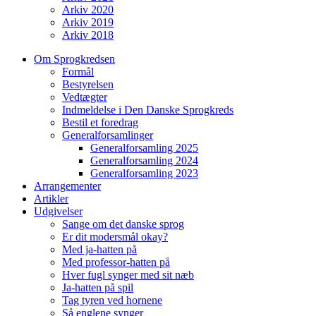
Arkiv 2020
Arkiv 2019
Arkiv 2018
Om Sprogkredsen
Formål
Bestyrelsen
Vedtægter
Indmeldelse i Den Danske Sprogkreds
Bestil et foredrag
Generalforsamlinger
Generalforsamling 2025
Generalforsamling 2024
Generalforsamling 2023
Arrangementer
Artikler
Udgivelser
Sange om det danske sprog
Er dit modersmål okay?
Med ja-hatten på
Med professor-hatten på
Hver fugl synger med sit næb
Ja-hatten på spil
Tag tyren ved hornene
Så englene synger