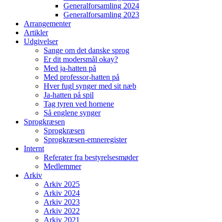
Generalforsamling 2024
Generalforsamling 2023
Arrangementer
Artikler
Udgivelser
Sange om det danske sprog
Er dit modersmål okay?
Med ja-hatten på
Med professor-hatten på
Hver fugl synger med sit næb
Ja-hatten på spil
Tag tyren ved hornene
Så englene synger
Sprogkræsen
Sprogkræsen
Sprogkræsen-emneregister
Internt
Referater fra bestyrelsesmøder
Medlemmer
Arkiv
Arkiv 2025
Arkiv 2024
Arkiv 2023
Arkiv 2022
Arkiv 2021