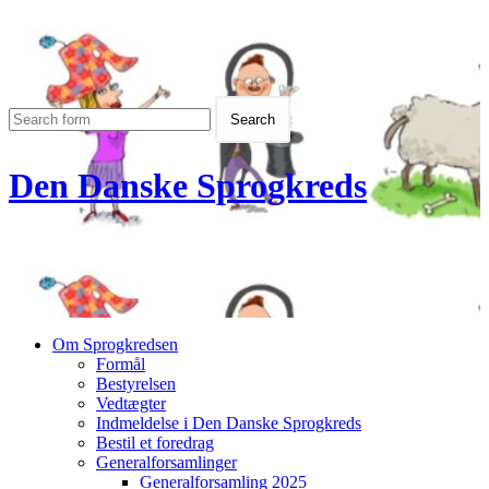
Den Danske Sprogkreds
Om Sprogkredsen
Formål
Bestyrelsen
Vedtægter
Indmeldelse i Den Danske Sprogkreds
Bestil et foredrag
Generalforsamlinger
Generalforsamling 2025