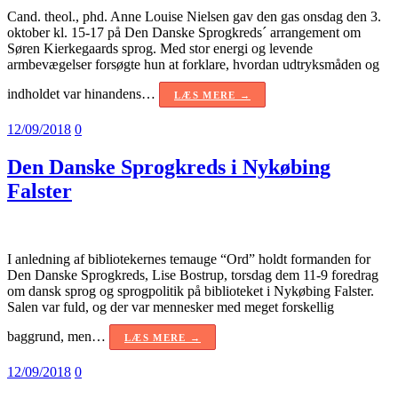
Cand. theol., phd. Anne Louise Nielsen gav den gas onsdag den 3.
oktober kl. 15-17 på Den Danske Sprogkreds´ arrangement om
Søren Kierkegaards sprog. Med stor energi og levende
armbevægelser forsøgte hun at forklare, hvordan udtryksmåden og
indholdet var hinandens…
LÆS MERE →
12/09/2018
0
Den Danske Sprogkreds i Nykøbing
Falster
I anledning af bibliotekernes temauge “Ord” holdt formanden for
Den Danske Sprogkreds, Lise Bostrup, torsdag dem 11-9 foredrag
om dansk sprog og sprogpolitik på biblioteket i Nykøbing Falster.
Salen var fuld, og der var mennesker med meget forskellig
baggrund, men…
LÆS MERE →
12/09/2018
0