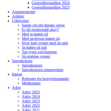
Generalforsamling 2024
Generalforsamling 2023
Arrangementer
Artikler
Udgivelser
Sange om det danske sprog
Er dit modersmål okay?
Med ja-hatten på
Med professor-hatten på
Hver fugl synger med sit næb
Ja-hatten på spil
Tag tyren ved hornene
Så englene synger
Sprogkræsen
Sprogkræsen
Sprogkræsen-emneregister
Internt
Referater fra bestyrelsesmøder
Medlemmer
Arkiv
Arkiv 2025
Arkiv 2024
Arkiv 2023
Arkiv 2022
Arkiv 2021