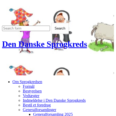
Den Danske Sprogkreds
Om Sprogkredsen
Formål
Bestyrelsen
Vedtægter
Indmeldelse i Den Danske Sprogkreds
Bestil et foredrag
Generalforsamlinger
Generalforsamling 2025