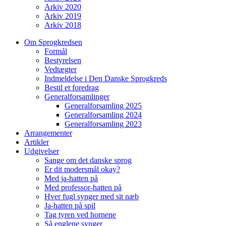
Arkiv 2020
Arkiv 2019
Arkiv 2018
Om Sprogkredsen
Formål
Bestyrelsen
Vedtægter
Indmeldelse i Den Danske Sprogkreds
Bestil et foredrag
Generalforsamlinger
Generalforsamling 2025
Generalforsamling 2024
Generalforsamling 2023
Arrangementer
Artikler
Udgivelser
Sange om det danske sprog
Er dit modersmål okay?
Med ja-hatten på
Med professor-hatten på
Hver fugl synger med sit næb
Ja-hatten på spil
Tag tyren ved hornene
Så englene synger