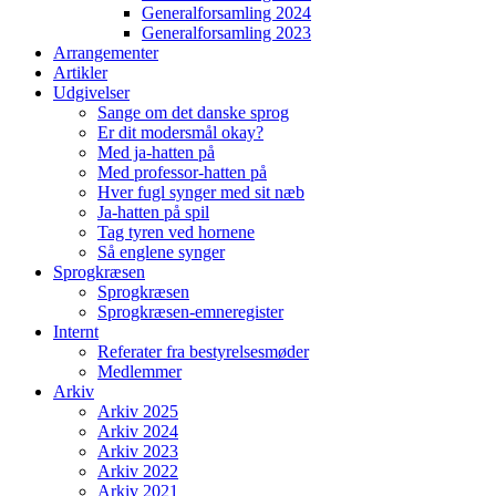
Generalforsamling 2024
Generalforsamling 2023
Arrangementer
Artikler
Udgivelser
Sange om det danske sprog
Er dit modersmål okay?
Med ja-hatten på
Med professor-hatten på
Hver fugl synger med sit næb
Ja-hatten på spil
Tag tyren ved hornene
Så englene synger
Sprogkræsen
Sprogkræsen
Sprogkræsen-emneregister
Internt
Referater fra bestyrelsesmøder
Medlemmer
Arkiv
Arkiv 2025
Arkiv 2024
Arkiv 2023
Arkiv 2022
Arkiv 2021