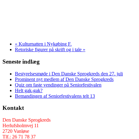
«
Kulturnatten i Nykøbing F.
Retoriske figurer på skrift og i tale
»
Seneste indlæg
Bestyrelsesmøde i Den Danske Sprogkreds den 27. juli
Prominent nyt medlem af Den Danske Sprogkreds
Quiz om faste vendinger på Seniorfestivalen
Helt gak-gak?
Bemandingen af Seniorfestivalens telt 13
Kontakt
Den Danske Sprogkreds
Herlufsholmvej 11
2720 Vanløse
Tlf.: 26 71 78 37