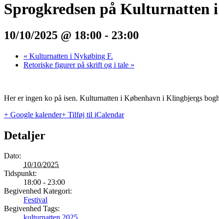
Sprogkredsen på Kulturnatten 
10/10/2025 @ 18:00
-
23:00
«
Kulturnatten i Nykøbing F.
Retoriske figurer på skrift og i tale
»
Her er ingen ko på isen. Kulturnatten i København i Klingbjergs bogh
+ Google kalender
+ Tilføj til iCalendar
Detaljer
Dato:
10/10/2025
Tidspunkt:
18:00 - 23:00
Begivenhed Kategori:
Festival
Begivenhed Tags:
kulturnatten 2025