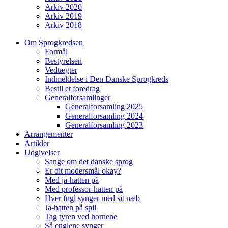
Arkiv 2020
Arkiv 2019
Arkiv 2018
Om Sprogkredsen
Formål
Bestyrelsen
Vedtægter
Indmeldelse i Den Danske Sprogkreds
Bestil et foredrag
Generalforsamlinger
Generalforsamling 2025
Generalforsamling 2024
Generalforsamling 2023
Arrangementer
Artikler
Udgivelser
Sange om det danske sprog
Er dit modersmål okay?
Med ja-hatten på
Med professor-hatten på
Hver fugl synger med sit næb
Ja-hatten på spil
Tag tyren ved hornene
Så englene synger